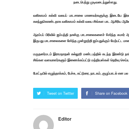
நடைபெற்று முடிவடைந்துள்ளது.
வலிகாமம் கல்வி வலயப் பாடசாலை மாணவர்களுக்கு இடையே இரண்டு 
கலந்துகொண்டதாக வலிகாமம் கல்வி வலய சிங்கள பாட ஆசிரிய ஆலோசகர
ஆரம்பப் பிரிவில் ஐம்பத்தி நான்கு பாடசாலைகளைச் சேர்ந்த சுமார் 
இருபது பாடசாலைகளை சோ்ந்த முன்றூற்றி ஐம்பதுக்கும் மேற்பட்ட ம
மருதனர்மடம் இராமநாதன் கல்லூரி மண்டபத்தில் கடந்த இரண்டு 
சிங்கள வளவாளர்களும் இணைக்கப்பட்டு மத்தியஸ்கள் தெரிவு செய்யப்ப
போட்டியில் எழுத்தாக்கம், பேச்சு, கட்டுரை, நாடகம், குழுப்பாடல் என ப
Tweet on Twitter
Share on Facebook
Editor