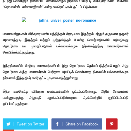
நடந்து கொள்ளும் நிலையில் பல்கலைக்கழக நிர்வாகம் மேற்படி விரிவுரை மண்டபங்களில்
“ரொமான்ஸ் பண்ணாதீர்கள்” என்ற சுவரொட்டிகள் ஒட்டப்பட்டுள்ளன.
மாணவ ஜோடிகள் விரிவுரை மண்டபத்திற்குள் ஜோடியாக இருத்தல் மற்றும் ஒருவரை ஒருவர்
அணைத்தபடி இருத்தல் மற்றும் முத்தமிடுதல் போன்ற செயற்பாடுகளில் ஈடுபடுவது
தொடர்பாக பல முறைப்பாடுகள் பல்கலைக்கழக நிர்வாகத்திற்கு மாணவர்களால்
கொடுக்கப்பட்டிருந்தது.
இந்தநிலையில் மேற்படி மாணவர்களிடம் இது தொடர்பாக தெரியப்படுத்தியபோதும் அது
தொடர்பாக அந்த மாணவர்கள் பெரிதாக அலட்டிக் கொள்ளாத நிலையில் பல்கலைக்கழக
நிர்வாகம் இந்த திடீர் சுவர் ஒட்டி முடிவை எடுத்துள்ளது.
இந்த சுவரொட்டி விரிவுரை மண்டபங்களில் ஒட்டப்பட்டுள்ளது. அதில் ரொமான்ஸ்
பண்ணுவதற்கு அனுமதி மறுக்கப்பட்டுள்ளதாக ஆங்கிலத்தில் குறிப்பிடப்பட்டு
ஒட்டப்பட்டிருந்தன.
Tweet on Twitter
Share on Facebook