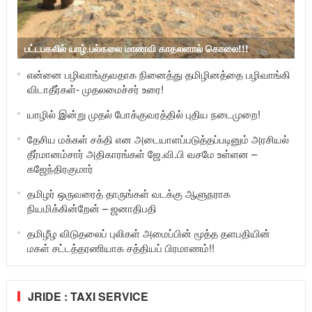
பட்டபகலில் யாழ்.பல்கலை மாணவி காதலனால் கொலை!!!
என்னை பழிவாங்குவதாக நினைத்து தமிழினத்தை பழிவாங்கி
விடாதீர்கள்- முதலமைச்சர் உரை!
யாழில் இன்று முதல் போக்குவரத்தில் புதிய நடைமுறை!
தேசிய மக்கள் சக்தி என அடையாளப்படுத்தப்படினும் அரசியல்
தீர்மானம்சார் அதிகாரங்கள் ஜே.வி.பி வசமே உள்ளன –
கஜேந்திரகுமார்
தமிழர் ஒருவரைத் தாருங்கள் வடக்கு ஆளுநராக
நியமிக்கின்றேன் – ஜனாதிபதி
தமிழீழ விடுதலைப் புலிகள் அமைப்பின் மூத்த தளபதியின்
மகள் சட்டத்தரணியாக சத்தியப் பிரமாணம்!!
JRIDE : TAXI SERVICE