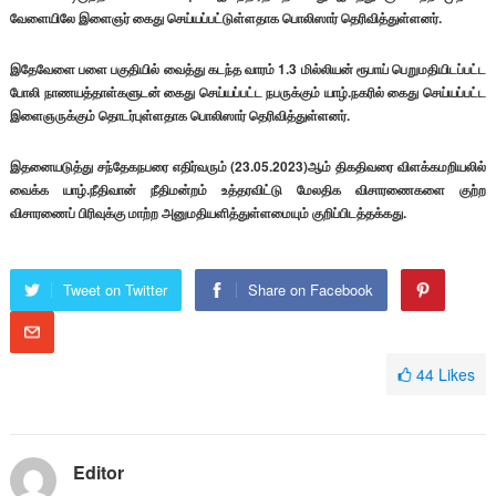
வேளையிலே இளைஞர் கைது செய்யப்பட்டுள்ளதாக பொலிஸார் தெரிவித்துள்ளனர்.
இதேவேளை பளை பகுதியில் வைத்து கடந்த வாரம் 1.3 மில்லியன் ரூபாய் பெறுமதியிடப்பட்ட
போலி நாணயத்தாள்களுடன் கைது செய்யப்பட்ட நபருக்கும் யாழ்.நகரில் கைது செய்யப்பட்ட
இளைஞருக்கும் தொடர்புள்ளதாக பொலிஸார் தெரிவித்துள்ளனர்.
இதனையடுத்து சந்தேகநபரை எதிர்வரும் (23.05.2023)ஆம் திகதிவரை விளக்கமறியலில்
வைக்க யாழ்.நீதிவான் நீதிமன்றம் உத்தரவிட்டு மேலதிக விசாரணைகளை குற்ற
விசாரணைப் பிரிவுக்கு மாற்ற அனுமதியளித்துள்ளமையும் குறிப்பிடத்தக்கது.
Tweet on Twitter
Share on Facebook
44
Likes
Editor