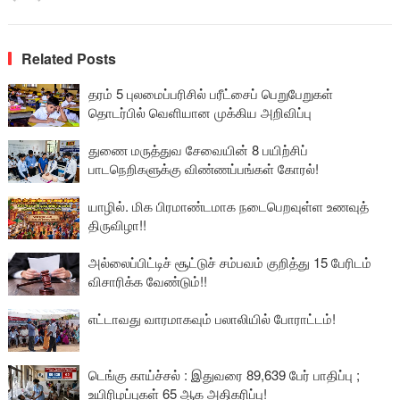
Related Posts
தரம் 5 புலமைப்பரிசில் பரீட்சைப் பெறுபேறுகள்
தொடர்பில் வெளியான முக்கிய அறிவிப்பு
துணை மருத்துவ சேவையின் 8 பயிற்சிப்
பாடநெறிகளுக்கு விண்ணப்பங்கள் கோரல்!
யாழில். மிக பிரமாண்டமாக நடைபெறவுள்ள உணவுத்
திருவிழா!!
அல்லைப்பிட்டிச் சூட்டுச் சம்பவம் குறித்து 15 பேரிடம்
விசாரிக்க வேண்டும்!!
எட்டாவது வாரமாகவும் பலாலியில் போராட்டம்!
டெங்கு காய்ச்சல் : இதுவரை 89,639 பேர் பாதிப்பு ;
உயிரிழப்புகள் 65 ஆக அதிகரிப்பு!