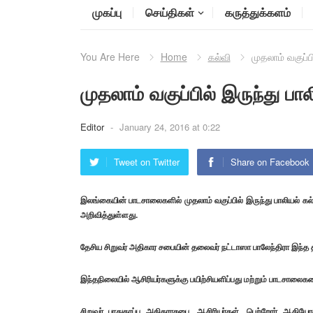
முகப்பு
செய்திகள்
கருத்துக்களம்
You Are Here
Home
கல்வி
முதலாம் வகுப்பி
முதலாம் வகுப்பில் இருந்து பால
Editor
-
January 24, 2016 at 0:22
Tweet on Twitter
Share on Facebook
இலங்கையின் பாடசாலைகளில் முதலாம் வகுப்பில் இருந்து பாலியல் கல
அறிவித்துள்ளது.
தேசிய சிறுவர் அதிகார சபையின் தலைவர் நட்டாஸா பாலேந்திரா இந்த த
இந்தநிலையில் ஆசிரியர்களுக்கு பயிற்சியளிப்பது மற்றும் பாடசாலைகள
சிறுவர் பாதுகாப்பு அதிகாரசபை, ஆசிரியர்கள், பெற்றோர் ஆகியோ