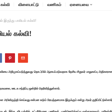
கல்வி
விளையாட்டு
வணிகம்
ஏனையவை
ல் இருந்து பாலியல் கல்வி!
ியல் கல்வி!
்வியை அறிமுகப்படுத்துவது தொடர்பில் ஆராயப்படுவதாக தேசிய சிறுவர் பாதுகாப்பு அதிகாரச
கவலை, ஊடக சந்திப்பு ஒன்றில் தெரிவித்துள்ளார்.
ை அபிவிருத்தி செய்வது என்பன கடும் பிரயத்தனமாக இருக்கும் என்று அவர் குறிப்பிட்டுள்ளார்
ருடன் இந்த விடயத்தில் நட்புரீதியான பணிகள் முன்னெடுக்கப்படவுள்ளதாகவும் பாலேந்தி