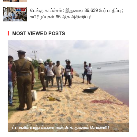
டெங்கு காய்ச்சல் : இதுவரை 89,639 பேர் பாதிப்பு ;
உயிரிழப்புகள் 65 ஆக அதிகரிப்பு!
MOST VIEWED POSTS
பட்டபகலில் யாழ்.பல்கலை மாணவி காதலனால் கொலை!!!