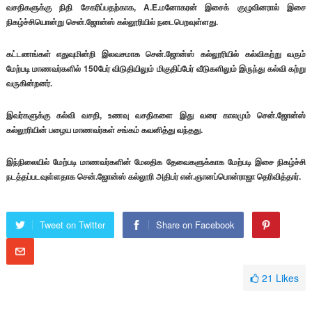
வசதிகளுக்கு நிதி சேகரிப்பதற்காக, A.E.மனோகரன் இசைக் குழுவினரால் இசை
நிகழ்ச்சியொன்று சென்.ஜோன்ஸ் கல்லூரியில் நடைபெறவுள்ளது.
கட்டணங்கள் எதுவுமின்றி இலவசமாக சென்.ஜோன்ஸ் கல்லூரியில் கல்விகற்று வரும்
மேற்படி மாணவர்களில் 150பேர் விடுதியிலும் மிகுதிப்பேர் வீடுகளிலும் இருந்து கல்வி கற்று
வருகின்றனர்.
இவர்களுக்கு கல்வி வசதி, உணவு வசதிகளை இது வரை காலமும் சென்.ஜோன்ஸ்
கல்லூரியின் பழைய மாணவர்கள் சங்கம் கவனித்து வந்தது.
இந்நிலையில் மேற்படி மாணவர்களின் மேலதிக தேவைகளுக்காக மேற்படி இசை நிகழ்ச்சி
நடத்தப்படவுள்ளதாக சென்.ஜோன்ஸ் கல்லூரி அதிபர் என்.ஞானப்பொன்ராஜா தெரிவித்தார்.
Tweet on Twitter
Share on Facebook
21
Likes