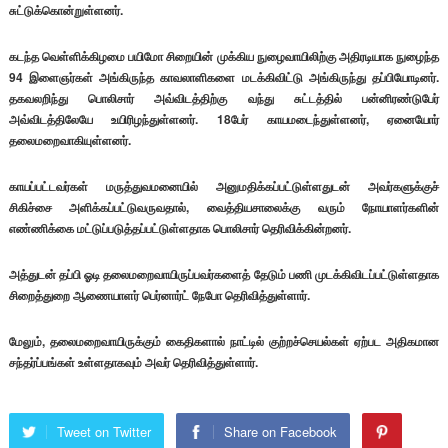
சுட்டுக்கொன்றுள்ளனர்.
கடந்த வெள்ளிக்கிழமை பயிமோ சிறையின் முக்கிய நுழைவாயிலிற்கு அதிரடியாக நுழைந்த
94 இளைஞர்கள் அங்கிருந்த காவலாளிகளை மடக்கிவிட்டு அங்கிருந்து தப்பியோடினர்.
தகவலறிந்து பொலிசார் அவ்விடத்திற்கு வந்து சுட்டத்தில் பன்னிரண்டுபேர்
அவ்விடத்திலேயே உயிரிழந்துள்ளனர். 18பேர் காயமடைந்துள்ளனர், ஏனையோர்
தலைமறைவாகியுள்ளனர்.
காயப்பட்டவர்கள் மருத்துவமனையில் அனுமதிக்கப்பட்டுள்ளதுடன் அவர்களுக்குச்
சிகிச்சை அளிக்கப்பட்டுவருவதால், வைத்தியசாலைக்கு வரும் நோயாளர்களின்
எண்ணிக்கை மட்டுப்படுத்தப்பட்டுள்ளதாக பொலிசார் தெரிவிக்கின்றனர்.
அத்துடன் தப்பி ஓடி தலைமறைவாயிருப்பவர்களைத் தேடும் பணி முடக்கிவிடப்பட்டுள்ளதாக
சிறைத்துறை ஆணையாளர் பெர்னார்ட் நேபோ தெரிவித்துள்ளார்.
மேலும், தலைமறைவாயிருக்கும் கைதிகளால் நாட்டில் குற்றச்செயல்கள் ஏற்பட அதிகமான
சந்தர்ப்பங்கள் உள்ளதாகவும் அவர் தெரிவித்துள்ளார்.
Tweet on Twitter
Share on Facebook