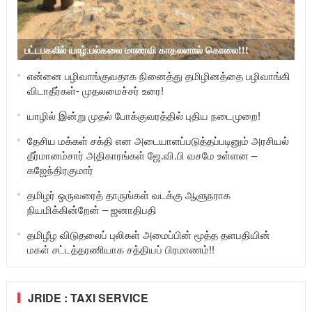
பட்டபகலில் யாழ்.பல்கலை மாணவி காதலனால் கொலை!!!
என்னை பழிவாங்குவதாக நினைத்து தமிழினத்தை பழிவாங்கி
விடாதீர்கள்- முதலமைச்சர் உரை!
யாழில் இன்று முதல் போக்குவரத்தில் புதிய நடைமுறை!
தேசிய மக்கள் சக்தி என அடையாளப்படுத்தப்படினும் அரசியல்
தீர்மானம்சார் அதிகாரங்கள் ஜே.வி.பி வசமே உள்ளன –
கஜேந்திரகுமார்
தமிழர் ஒருவரைத் தாருங்கள் வடக்கு ஆளுநராக
நியமிக்கின்றேன் – ஜனாதிபதி
தமிழீழ விடுதலைப் புலிகள் அமைப்பின் மூத்த தளபதியின்
மகள் சட்டத்தரணியாக சத்தியப் பிரமாணம்!!
JRIDE : TAXI SERVICE