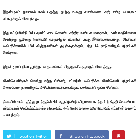
இதன்மூலம் நிலாவில் கால் பதித்து நடந்த 6-வது விண்வெளி வீரர் என்ற பெருமை
எட்கருக்குக் கிடைத்தது.
இது மட்டுமின்றி 94 பவுண்ட் எடைகொண்ட சந்திர மண்டல பாறைகள், மண் மாதிரிகளை
சேகரித்து பூமிக்கு கொண்டு வந்ததிலும் எட்கரின் பங்கு இன்றியமையாதது. அவற்றை
அமெரிக்காவில் 184 விஞ்ஞானிகள் குழுக்களுக்கும், மற்ற 14 நாடுகளிலும் ஆராய்ச்சி
செய்தனர்.
இதன் மூலம் நிலா குறித்த பல தகவல்கள் விஞ்ஞானிகளுக்குக் கிடைத்தது.
விண்வெளிக்குச் சென்று வந்த பின்னர், எட்கரின் அமெரிக்க விண்வெளி ஆராய்ச்சி
அமைப்பான நாசாவிலும், அமெரிக்க கடற்படையிலும் பணியாற்றி ஓய்வு பெற்றார்.
நிலாவில் கால் பதித்து நடந்ததின் 45-வது ஆண்டு விழாவை கடந்த 5-ந் தேதி கொண்டாட
ஏற்பாடுகள் செய்யப்பட்டிருந்த நிலையில், 4-ந் தேதி மாலை புளோரிடாவில் எட்கரின் மரணம்
அடைந்தார்.
Tweet on Twitter
Share on Facebook