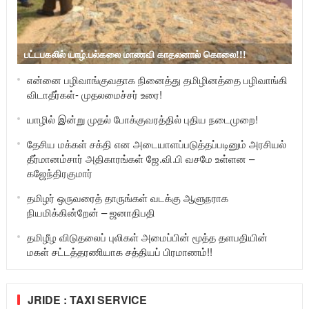
பட்டபகலில் யாழ்.பல்கலை மாணவி காதலனால் கொலை!!!
என்னை பழிவாங்குவதாக நினைத்து தமிழினத்தை பழிவாங்கி
விடாதீர்கள்- முதலமைச்சர் உரை!
யாழில் இன்று முதல் போக்குவரத்தில் புதிய நடைமுறை!
தேசிய மக்கள் சக்தி என அடையாளப்படுத்தப்படினும் அரசியல்
தீர்மானம்சார் அதிகாரங்கள் ஜே.வி.பி வசமே உள்ளன –
கஜேந்திரகுமார்
தமிழர் ஒருவரைத் தாருங்கள் வடக்கு ஆளுநராக
நியமிக்கின்றேன் – ஜனாதிபதி
தமிழீழ விடுதலைப் புலிகள் அமைப்பின் மூத்த தளபதியின்
மகள் சட்டத்தரணியாக சத்தியப் பிரமாணம்!!
JRIDE : TAXI SERVICE