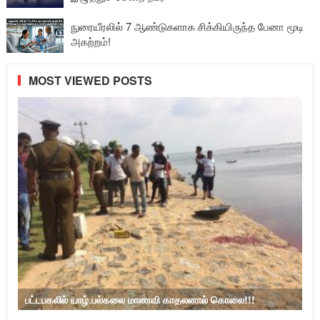
நுரையீரலில் 7 ஆண்டுகளாக சிக்கியிருந்த பேனா மூடி
அகற்றம்!
MOST VIEWED POSTS
பட்டபகலில் யாழ்.பல்கலை மாணவி காதலனால் கொலை!!!