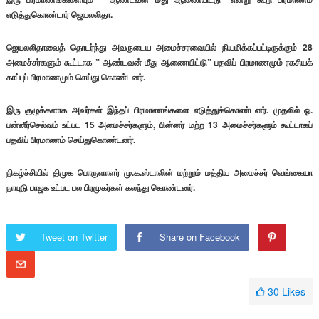
எடுத்துகொண்டார் ஜெயலலிதா.
ஜெயலலிதாவைத் தொடர்ந்து அவருடைய அமைச்சரவையில் நியமிக்கப்பட்டிருக்கும் 28
அமைச்சர்களும் கூட்டாக ” ஆண்டவன் மீது ஆணையிட்டு” பதவிப் பிரமாணமும் ரகசியக்
காப்புப் பிரமாணமும் செய்து கொண்டனர்.
இரு குழுக்களாக அவர்கள் இந்தப் பிரமாணங்களை எடுத்துக்கொண்டனர். முதலில் ஓ.
பன்னீர்செல்வம் உட்பட 15 அமைச்சர்களும், பின்னர் மற்ற 13 அமைச்சர்களும் கூட்டாகப்
பதவிப் பிரமாணம் செய்துகொண்டனர்.
நிகழ்ச்சியில் திமுக பொருளாளர் மு.க.ஸ்டாலின் மற்றும் மத்திய அமைச்சர் வெங்கையா
நாயுடு பாஜக உட்பட பல பிரமுகர்கள் கலந்து கொண்டனர்.
Tweet on Twitter
Share on Facebook
30
Likes