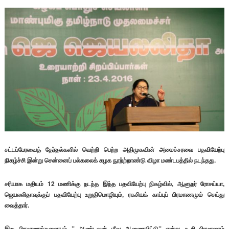
சட்டப்பேரவைத் தேர்தல்களில் வெற்றி பெற்ற அதிமுகவின் அமைச்சரவை பதவியேற்பு
நிகழ்ச்சி இன்று சென்னைப் பல்கலைக் கழக நூற்ற்றாண்டு விழா மண்டபத்தில் நடந்தது.
சரியாக மதியம் 12 மணிக்கு நடந்த இந்த பதவியேற்பு நிகழ்வில், ஆளுநர் ரோசய்யா,
ஜெயலலிதாவுக்குப் பதவியேற்பு உறுதிமொழியும், ரகசியக் காப்புப் பிரமாணமும் செய்து
வைத்தார்.
இரு பிரமாணங்களையும் ” ஆண்டவன் மீது ஆணையிட்டு” என்று கூறி பிரமாணம்