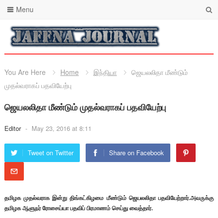
Menu
You Are Here
Home
இந்தியா
ஜெயலலிதா மீண்டும்
முதல்வராகப் பதவியேற்பு
ஜெயலலிதா மீண்டும் முதல்வராகப் பதவியேற்பு
Editor
-
May 23, 2016 at 8:11
Tweet on Twitter
Share on Facebook
தமிழக முதல்வராக இன்று திங்கட்கிழமை மீண்டும் ஜெயலலிதா பதவியேற்றார்.அவருக்கு
தமிழக ஆளுநர் ரோசைய்யா பதவிப் பிரமாணம் செய்து வைத்தார்.