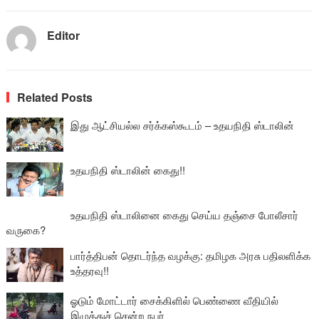
Editor
Related Posts
இது ஆட்சியல்ல சர்க்கஸ்கூடம் – உதயநிதி ஸ்டாலின்
உதயநிதி ஸ்டாலின் கைது!!
உதயநிதி ஸ்டாலினை கைது செய்ய தஞ்சை போலீசார்
வருகை?
பார்த்திபன் தொடர்ந்த வழக்கு: தமிழக அரசு பதிலளிக்க
உத்தரவு!!
ஓடும் மோட்டார் சைக்கிளில் பெண்ணை வீதியில்
இழுத்துச் சென்ற நபர்