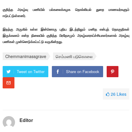
குறித்த அகழ்வு பணியில் பல்கலைக்கழக தொல்லியல் துறை மாணவர்களும்
ஈடுபட்டுள்ளனர்.
இதற்கு அருகில் உள்ள இன்னொரு புதிய இடத்திலும் மனித என்புத் தொகுதிகள்
இருக்கலாம் என்ற நிலையில் குறித்த பிரதேசமும் அகழ்வாராய்ச்சியாளர்களால் அகழ்வு
பணிகள் முன்னெடுக்கப்பட்டு வருகின்றது.
Chemmanimassgrave
செம்மணி படுகொலை
Tweet on Twitter
Share on Facebook
26
Likes
Editor