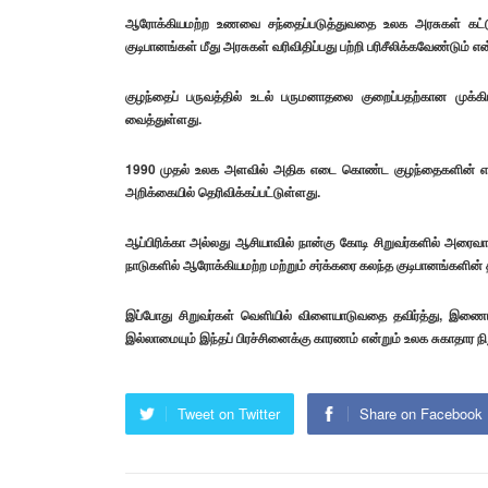
ஆரோக்கியமற்ற உணவை சந்தைப்படுத்துவதை உலக அரசுகள் கட்டுப
குடிபானங்கள் மீது அரசுகள் வரிவிதிப்பது பற்றி பரிசீலிக்கவேண்டும் 
குழந்தைப் பருவத்தில் உடல் பருமனாதலை குறைப்பதற்கான முக்க
வைத்துள்ளது.
1990 முதல் உலக அளவில் அதிக எடை கொண்ட குழந்தைகளின் எண்ணி
அறிக்கையில் தெரிவிக்கப்பட்டுள்ளது.
ஆப்பிரிக்கா அல்லது ஆசியாவில் நான்கு கோடி சிறுவர்களில் அரைவாச
நாடுகளில் ஆரோக்கியமற்ற மற்றும் சர்க்கரை கலந்த குடிபானங்களின் த
இப்போது சிறுவர்கள் வெளியில் விளையாடுவதை தவிர்த்து, இணைய
இல்லாமையும் இந்தப் பிரச்சினைக்கு காரணம் என்றும் உலக சுகாதார ந
Tweet on Twitter
Share on Facebook