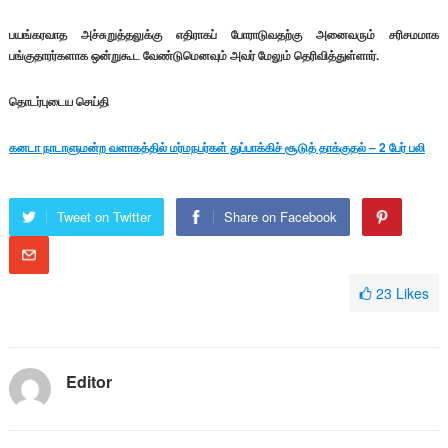
பயங்கரவாத அச்சுறுத்தலுக்கு எதிராகப் போராடுவதற்கு அனைவரும் சரிசமமாக
பங்குதாரர்களாக ஒன்றுகூட வேண்டுமெனவும் அவர் மேலும் தெரிவித்துள்ளார்.
தொடர்புடைய செய்தி
கனடா நாடாளுமன்ற வளாகத்தில் மர்மநபர்கள் துப்பாக்கிச் சூடுத் தாக்குதல் – 2 பேர் பலி
Tweet on Twitter
Share on Facebook
23
Likes
Editor