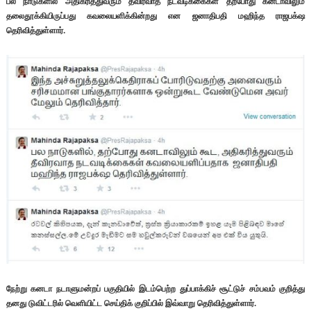
பல நாடுகளில் அதிகரித்துவரும் தீவிரவாத நடவடிக்கைகள் தற்போது கனடாவிலும்
தலைதூக்கியிருப்பது கவலையளிக்கின்றது என ஜனாதிபதி மஹிந்த ராஜபக்‌ஷ
தெரிவித்துள்ளார்.
நேற்று கனடா நடாளுமன்றப் பகுதியில் இடம்பெற்ற துப்பாக்கிச் சூட்டுச் சம்பவம் குறித்து
தனது டுவிட்டரில் வெளியிட்ட செய்திக் குறிப்பில் இவ்வாறு தெரிவித்துள்ளார்.