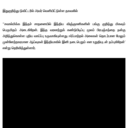
இதுகுறித்து டுவிட்டரில் அவர் வெளியிட்டுள்ள தகவலில்
“சவால்மிக்க இந்தச் சாதனையில் இந்திய விஞ்ஞானிகளின் பங்கு குறித்து மிகவும்
பெருமிதம் அடைகிறேன். இந்த வரலாற்றுக் கண்டுபிடிப்பு மூலம் பிரபஞ்சத்தை நன்கு
அறிந்துகொள்ள புதிய வாய்ப்பு உருவாகியுள்ளது. ஈர்ப்பாற்றல் அலைகள் தொடர்பான மேலும்
முன்னேற்றகரமான ஆய்வுகள் இந்தியாவில் இனி நடைபெறும் என உறுதியுடன் நம்புகிறேன்’
என்று தெரிவித்துள்ளார்.