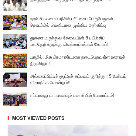
தரம் 5 புலமைப்பரிசில் பரீட்சைப் பெறுபேறுகள்
தொடர்பில் வெளியான முக்கிய அறிவிப்பு
துணை மருத்துவ சேவையின் 8 பயிற்சிப்
பாடநெறிகளுக்கு விண்ணப்பங்கள் கோரல்!
யாழில். மிக பிரமாண்டமாக நடைபெறவுள்ள உணவுத்
திருவிழா!!
அல்லைப்பிட்டிச் சூட்டுச் சம்பவம் குறித்து 15 பேரிடம்
விசாரிக்க வேண்டும்!!
எட்டாவது வாரமாகவும் பலாலியில் போராட்டம்!
MOST VIEWED POSTS