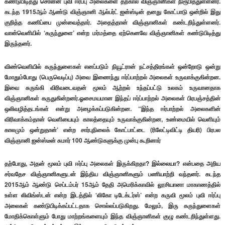
கண்டுபிடித்து சொன்ன புவி ஈர்ப்பு அலைகளை தற்கால விஞ்ஞானிகள் நிரூபித்துள்ளனர்.
கடந்த 1915ஆம் ஆண்டு விஞ்ஞானி ஆல்பர்ட் ஐன்ஸ்டின் தனது கோட்பாடு ஒன்றில் இது
குறித்த கணிப்பை முன்வைத்தார். அதைத்தான் விஞ்ஞானிகள் கண்டறிந்துள்ளனர்.
வான்வெளியில் ‘கருந்துளை’ என்ற மர்மத்தை ஏற்கெனவே விஞ்ஞானிகள் கண்டுபிடித்து
இருந்தனர்.
விண்வெளியில் கருந்துளைகள் எனப்படும் நியூட்ரான் நட்சத்திரங்கள் ஒன்றோடு ஒன்று
மோதும்போது (பெருவெடிப்பு) அவை இணைந்து ஈர்ப்பாற்றல் அலைகள் உருவாக்குகின்றன.
இவை சுருங்கி விரிவடைவதன் மூலம் ஆற்றல் உந்தப்பட்டு உலகம் உருவானதாக
விஞ்ஞானிகள் கருதுகின்றனர்.ஓசைமயமான இந்தப் ஈர்ப்பாற்றல் அலைகள் பிரபஞ்சத்தின்
ஒலிவழித்தடங்கள் என்று அழைக்கப்படுகின்றன. “இந்த ஈர்பாற்றல் அலைகளின்
விரிவாக்கம்தான் வெளியையும் காலத்தையும் உருவாக்குகின்றன, உண்மையில் வெளியும்
காலமும் ஒன்றுதான்’ என்ற சார்புநிலைக் கோட்பாட்டை (ரிலேட்டிவிட்டி தியரி) பிரபல
விஞ்ஞானி ஐன்ஸ்டீன் சுமார் 100 ஆண்டுகளுக்கு முன்பு கூறினார்
தற்போது, அதன் மூலம் புவி ஈர்ப்பு அலைகள் இருக்கிறதா? இல்லையா? என்பதை அறிய
சர்வதேச விஞ்ஞானிகளுடன் இந்திய விஞ்ஞானிகளும் பணியாற்றி வந்தனர். கடந்த
2015ஆம் ஆண்டு செப்டம்பர் 15ஆம் தேதி அமெரிக்காவில் லூசியானா மாகாணத்தில்
உள்ள லிவிங்ஸ்டன் என்ற இடத்தில் ‘லிகோ டிடேக்டர்ஸ்’ என்ற கருவி மூலம் புவி ஈர்ப்பு
அலைகள் கண்டுபிடிக்கப்பட்டதாக சொல்லப்படுகிறது. மேலும், இரு கருந்துளைகள்
மோதிக்கொள்ளும் போது மாற்றங்களையும் இந்த விஞ்ஞானிகள் குழு கண்டறிந்துள்ளது.