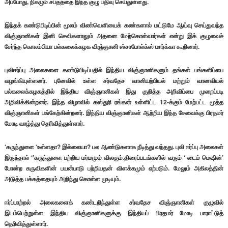
அப்போது, நிகழும் சப்தத்தை இந்த குழு பதிவு செய்துள்ளது.
இந்தக் கண்டுபிடிப்பின் மூலம் விண்வெளியைக் கண்களால் மட்டுமே ஆய்வு செய்துவந்த
விஞ்ஞானிகள் இனி செவிகளாலும் அதனை மேற்கொள்வார்கள் என்று இக் குழுவைச்
சேர்ந்த கொலம்பியா பல்கலைக்கழக விஞ்ஞானி ஸ்சாபோல்க்ஸ் மார்க்கா கூறினார்.
புவிஈர்ப்பு அலைகளை கண்டுபிடிப்பதில் இந்திய விஞ்ஞானிகளும் தங்கள் பங்களிப்பை
வழங்கியுள்ளனர். புனேவில் உள்ள சர்வதேச வானியற்பியல் மற்றும் வானவியல்
பல்கலைக்கழகத்தில் இந்திய விஞ்ஞானிகள் இது குறித்த அறிவிப்பை முறைப்படி
அறிவிக்கின்றனர். இந்த விழாவில் கஸ்துரி ரங்கன் உள்ளிட்ட 12-க்கும் மேற்பட்ட மூத்த
விஞ்ஞானிகள் பங்கேற்கின்றனர். இந்திய விஞ்ஞானிகள் ஆற்றிய இந்த சேவைக்கு பிரதமர்
மோடி வாழ்த்து தெரிவித்துள்ளார்.
‘கருந்துளை ‘உள்ளதா? இல்லையா? பல ஆண்டுகளாக நீடித்து வந்தது. புவி ஈர்ப்பு அலைகள்
இருந்தால் ‘’கருந்துளை பற்றிய மர்மமும் விலகும்.திரைப்படங்களில் வரும் ‘ டைம் மெஷின்’
போன்ற கருவிகளின் பயன்பாடு பற்றியதன் விளக்கமும் ஏற்படும். மேலும் அகிலத்தின்
அடுத்த பக்கத்தையும் அறிந்து கொள்ள முடியும்.
ஈர்ப்பாற்றல் அலைகளைக் கண்டறிந்துள்ள சர்வதேச விஞ்ஞானிகள் குழுவில்
இடம்பெற்றுள்ள இந்திய விஞ்ஞானிகளுக்கு இந்தியப் பிரதமர் மோடி பாராட்டுத்
தெரிவித்துள்ளார்.