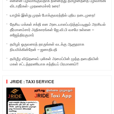
என்னை பழிவாங்குவதாக நினைத்து தமிழினத்தை பழிவாங்கி
விடாதீர்கள்- முதலமைச்சர் உரை!
யாழில் இன்று முதல் போக்குவரத்தில் புதிய நடைமுறை!
தேசிய மக்கள் சக்தி என அடையாளப்படுத்தப்படினும் அரசியல்
தீர்மானம்சார் அதிகாரங்கள் ஜே.வி.பி வசமே உள்ளன –
கஜேந்திரகுமார்
தமிழர் ஒருவரைத் தாருங்கள் வடக்கு ஆளுநராக
நியமிக்கின்றேன் – ஜனாதிபதி
தமிழீழ விடுதலைப் புலிகள் அமைப்பின் மூத்த தளபதியின்
மகள் சட்டத்தரணியாக சத்தியப் பிரமாணம்!!
JRIDE : TAXI SERVICE