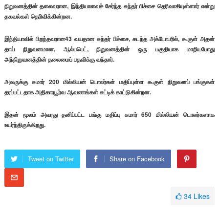
நிறுவனத்தின் தலைவரான, இந்தியாவைச் சேர்ந்த சுந்தர் பிச்சை தெரிவாகியுள்ளார் என்று
தகவல்கள் தெரிவிக்கின்றன.
இந்தியாவில் பிறந்தவரான43 வயதான சுந்தர் பிச்சை, கடந்த அக்டோபரில், கூகுள் அதன்
தாய் நிறுவனமான, ஆல்பபெட், நிறுவனத்தின் ஒரு பகுதியாக மாறியபோது
அந்நிறுவனத்தின் தலைமைப் பதவிக்கு வந்தார்.
அவருக்கு சுமார் 200 மில்லியன் டொலர்கள் மதிப்புள்ள கூகுள் நிறுவனப் பங்குகள்
தரப்பட்டதாக அதிகாரபூர்வ ஆவணங்கள் சுட்டிக் காட்டுகின்றன.
இதன் மூலம் அவரது தனிப்பட்ட பங்கு மதிப்பு சுமார் 650 மில்லியன் டொலர்களாக
உயர்ந்திருக்கிறது.
Tweet on Twitter
Share on Facebook
34
Likes