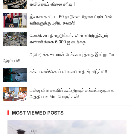
எண்ணெய் விலை சரிவு!!
இலங்கை உட்பட 60 நாடுகள் மீதான ட்ரம்ப்பின்
வரிகளுக்கு புதிய சவால்!
வெனிசுலா நிலநடுக்கங்களில் உயிரிழந்தோர்
எண்ணிக்கை 6,000 ஐ கடந்தது
அமெரிக்க – ஈரான் பேச்சுவார்த்தை இன்று மீள
ஆரம்பம்!!
கச்சா எண்ணெய் விலையில் திடீர் வீழ்ச்சி!!
மலிவு விலைகளில் கூட்டுறவுச் சங்கங்களூடாக
அத்தியாவசிய பொருட்கள்!
MOST VIEWED POSTS