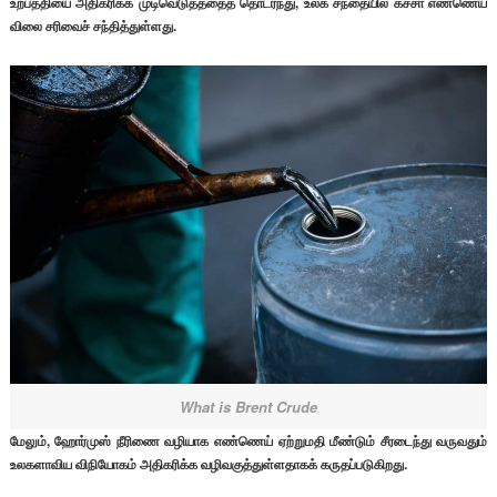
உற்பத்தியை அதிகரிக்க முடிவெடுத்ததைத் தொடர்ந்து, உலக சந்தையில் கச்சா எண்ணெய்
விலை சரிவைச் சந்தித்துள்ளது.
What is Brent Crude
மேலும், ஹோர்முஸ் நீரிணை வழியாக எண்ணெய் ஏற்றுமதி மீண்டும் சீரடைந்து வருவதும்
உலகளாவிய விநியோகம் அதிகரிக்க வழிவகுத்துள்ளதாகக் கருதப்படுகிறது.