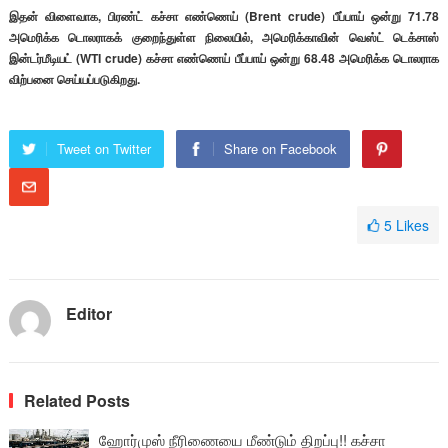
இதன் விளைவாக, பிரண்ட் கச்சா எண்ணெய் (Brent crude) பீப்பாய் ஒன்று 71.78
அமெரிக்க டொலராகக் குறைந்துள்ள நிலையில், அமெரிக்காவின் வெஸ்ட் டெக்சாஸ்
இன்டர்மீடியட் (WTI crude) கச்சா எண்ணெய் பீப்பாய் ஒன்று 68.48 அமெரிக்க டொலராக
விற்பனை செய்யப்படுகிறது.
Tweet on Twitter
Share on Facebook
5
Likes
Editor
Related Posts
ஹோர்முஸ் நீரிணையை மீண்டும் திறப்பு!! கச்சா