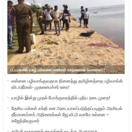
பட்டபகலில் யாழ்.பல்கலை மாணவி காதலனால் கொலை!!!
என்னை பழிவாங்குவதாக நினைத்து தமிழினத்தை பழிவாங்கி
விடாதீர்கள்- முதலமைச்சர் உரை!
யாழில் இன்று முதல் போக்குவரத்தில் புதிய நடைமுறை!
தேசிய மக்கள் சக்தி என அடையாளப்படுத்தப்படினும் அரசியல்
தீர்மானம்சார் அதிகாரங்கள் ஜே.வி.பி வசமே உள்ளன –
கஜேந்திரகுமார்
தமிழர் ஒருவரைத் தாருங்கள் வடக்கு ஆளுநராக