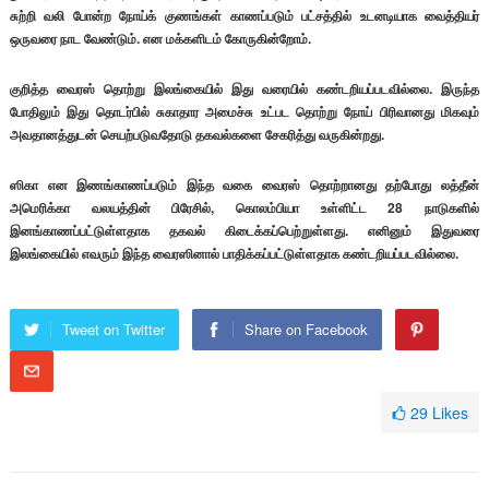
சுற்றி வலி போன்ற நோய்க் குணங்கள் காணப்படும் பட்சத்தில் உடனடியாக வைத்தியர்
ஒருவரை நாட வேண்டும். என மக்களிடம் கோருகின்றோம்.
குறித்த வைரஸ் தொற்று இலங்கையில் இது வரையில் கண்டறியப்படவில்லை. இருந்த
போதிலும் இது தொடர்பில் சுகாதார அமைச்சு உட்பட தொற்று நோய் பிரிவானது மிகவும்
அவதானத்துடன் செயற்படுவதோடு தகவல்களை சேகரித்து வருகின்றது.
ஸிகா என இணங்காணப்படும் இந்த வகை வைரஸ் தொற்றானது தற்போது லத்தீன்
அமெரிக்கா வலயத்தின் பிரேசில், கொலம்பியா உள்ளிட்ட 28 நாடுகளில்
இனங்காணப்பட்டுள்ளதாக தகவல் கிடைக்கப்பெற்றுள்ளது. எனினும் இதுவரை
இலங்கையில் எவரும் இந்த வைரஸினால் பாதிக்கப்பட்டுள்ளதாக கண்டறியப்படவில்லை.
Tweet on Twitter
Share on Facebook
29
Likes