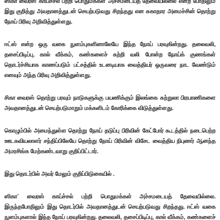
ஸிகா வைரஸ் காய்ச்சல் பற்றி பொதுமக்கள் அச்சமடையத் தேவையில்லை என்ற போதிலும்
இது குறித்து அவதானத்துடன் செயற்படுவது சிறந்தது என சுகாதார அமைச்சின் தொற்று
நோய் பிரிவு அறிவித்துள்ளது.
ஈட்ஸ் என்ற ஒரு வகை நுளம்புகளினாலேயே இந்த நோய் பரவுகின்றது. தலைவலி,
தசைப்பிடிப்பு, கால் வீக்கம், கண்களைச் சுற்றி வலி போன்ற நோய்க் குணங்கள்
தொடர்ச்சியாக காணப்படும் பட்சத்தில் உடனடியாக வைத்தியர் ஒருவரை நாட வேண்டும்
எனவும் அந்த பிரிவு அறிவித்துள்ளது.
சிகா வைரஸ் தொற்று பரவும் நாடுகளுக்கு பயணிக்கும் இலங்கை சுற்றுலா பிரயாணிகளை
அவதானத்துடன் செயற்படுமாறும் மக்களிடம் கோரிக்கை விடுத்துள்ளது.
கொழும்பில் அமைந்துள்ள தொற்று நோய் தடுப்பு பிரிவின் கேட்போர் கூடத்தில் நடைபெற்ற
ஊடகவியலாளர் சந்திப்பிலேயே தொற்று நோய் பிரிவின் விசேட வைத்திய நிபுணர் ஆனந்த
அமரசிங்க மேற்கண்டவாறு குறிப்பிட்டார்.
இது தொடர்பில் அவர் மேலும் குறிப்பிடுகையில் .
ஸிகா’ வைரஸ் காய்ச்சல் பற்றி பொதுமக்கள் அச்சமடையத் தேவையில்லை.
இருந்தபோதிலும் இது தொடர்பில் அவதானத்துடன் செயற்படுவது சிறந்தது. ஈட்ஸ் வகை
நுளம்புகளால் இந்த நோய் பரவுகின்றது. தலைவலி, தசைப்பிடிப்பு, கால் வீக்கம், கண்களைச்