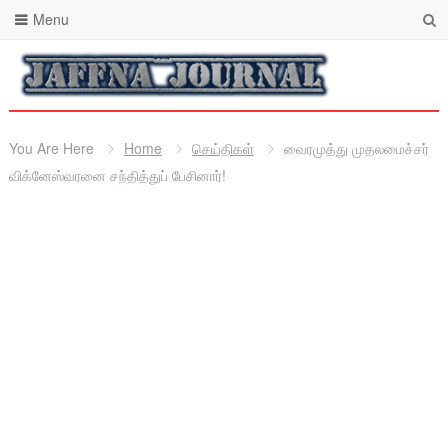
Menu
You Are Here
Home
செய்திகள்
வைரமுத்து முதலமைச்சர்
விக்னேஸ்வரனை சந்தித்துப் பேசினார்!