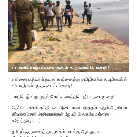
பட்டபகலில் யாழ்.பல்கலை மாணவி காதலனால் கொலை!!!
என்னை பழிவாங்குவதாக நினைத்து தமிழினத்தை பழிவாங்கி
விடாதீர்கள்- முதலமைச்சர் உரை!
யாழில் இன்று முதல் போக்குவரத்தில் புதிய நடைமுறை!
தேசிய மக்கள் சக்தி என அடையாளப்படுத்தப்படினும் அரசியல்
தீர்மானம்சார் அதிகாரங்கள் ஜே.வி.பி வசமே உள்ளன –
கஜேந்திரகுமார்
தமிழர் ஒருவரைத் தாருங்கள் வடக்கு ஆளுநராக