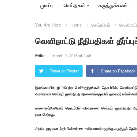
முகப்பு
செய்திகள்
கருத்துக்களம்
You Are Here
Home
செய்திகள்
வெளிநாட்ட
வெளிநாட்டு நீதிபதிகள் தீர்ப
Editor
-
March 2, 2016 at 3:48
Tweet on Twitter
Share on Facebook
இலங்கையில் இடம்பெற்ற போர்க்குற்றங்கள் தொடர்பில், வெளிநாட்
விசாரணை செய்யும் ஜனாதிபதி ஆணைக்குழுவின் தலைவர் மக்ஸ்வெல்
காணாமற்போனோர் தொடர்பில் விசாரணை செய்யும் ஜனாதிபதி ஆணைக
நடைபெற்றது.
அமர்வு முடிவடைந்தப் பின்னர் ஊடகவியலாளர்களுக்கு கருத்துக் தெரி