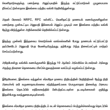
வெளிநாடுகளுக்கு பணத்தை அனுப்புவதில் இருந்த கட்டுப்பாடுகள் முழுமையாக
நீக்கப்பட்டுள்ளதாக இலங்கை மத்திய வங்கி தெரிவித்துள்ளது.
அதன் பிரகாரம் NRFC, RFC உள்ளிட்ட வெளிநாட்டு நாணயக் கணக்குகளிலுள்ள
பணத்தை முன்கூட்டிய அனுமதி இல்லாமல் அனுப்ப முடியும் என இலங்கை மத்திய வங்கி
நேற்று விடுத்துள்ள அறிக்கையில் தெரிவிக்கப்பட்டுள்ளது.
இதற்கு முன்னர் இத்தகைய கொடுக்கல் வாங்கல்களின் போது நாணயக் கட்டுப்பாட்டு
தரப்பினரிடம் அனுமதி பெற வேண்டியிருந்தது. தற்போது அந்த நிலைப்பாட்டில் மாற்றம்
செய்யப்படுள்ளது.
அதேபோன்று வங்கிக் கணக்குகளில் இருந்து 10 ஆயிரம் அமெரிக்க டொலர்கள் அல்லது
அதற்கு நிகரான தொகையை மீளப்பெறுவதற்கான வாய்ப்பும் வழங்கப்பட்டுள்ளது.
இதேவேளை, இலங்கை வந்துள்ள சர்வதேச நாணய நிதியத்தின் பிரதிநிதிகள் நேற்று நிதி
அமைச்சர் ரவி கருணாநாயக்கவை சந்தித்தனர்.உலக பொருளாதார நிலைக்கு அமைய
இலங்கை தொடர்பில் எதிர்காலத்தில் பின்பற்றப்படவுள்ள நடவடிக்கைகள் குறித்து
இதன்போது கலந்துரையாடியுள்ளனர்.
இலங்கை சர்வதேச நாணய நிதியத்திடம் கடன் தொகையைப் பெற்றுக்கொள்வது தொடர்பில்