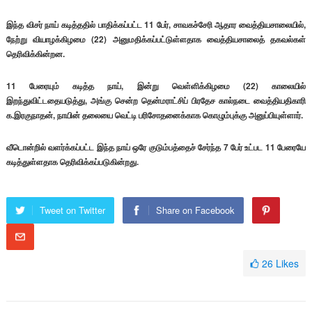
இந்த விசர் நாய் கடித்ததில் பாதிக்கப்பட்ட 11 பேர், சாவகச்சேரி ஆதார வைத்தியசாலையில்,
நேற்று வியாழக்கிழமை (22) அனுமதிக்கப்பட்டுள்ளதாக வைத்தியசாலைத் தகவல்கள்
தெரிவிக்கின்றன.
11 பேரையும் கடித்த நாய், இன்று வெள்ளிக்கிழமை (22) காலையில்
இறந்துவிட்டதையடுத்து, அங்கு சென்ற தென்மராட்சிப் பிரதேச கால்நடை வைத்தியதிகாரி
க.இரகுநாதன், நாயின் தலையை வெட்டி பரிசோதனைக்காக கொழும்புக்கு அனுப்பியுள்ளார்.
வீடொன்றில் வளர்க்கப்பட்ட இந்த நாய் ஒரே குடும்பத்தைச் சேர்ந்த 7 பேர் உட்பட 11 பேரையே
கடித்துள்ளதாக தெரிவிக்கப்படுகின்றது.
Tweet on Twitter
Share on Facebook
26
Likes