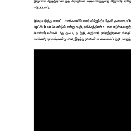
இதனால் ஆத்திரமடைந்த அகதிகள் வருவாய்த்துறை அதிகாரி ராஜேந்
ஈடுபட்டனர்.
இதையடுத்து மாவட்ட கண்காணிப்பாளர் விஜேந்திர பிதாரி தலைமையில் 3
ஆட்சியர் வர வேண்டும் என்று கூறி, ரவிச்சந்திரன் உடலை எடுக்க மறு
போலீசார் மக்கள் மீது தடியடி நடத்தி, அதிகாரி ராஜேந்திரனை சிறைப
கண்ணீர் புகைக்குண்டு வீசி, இறந்த ரவியின் உடலை கைப்பற்றி மறைத்த