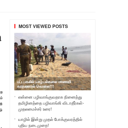
MOST VIEWED POSTS
ி
பட்டபகலில் யாழ்.பல்கலை மாணவி
காதலனால் கொலை!!!
்ற
என்னை பழிவாங்குவதாக நினைத்து
ம்
தமிழினத்தை பழிவாங்கி விடாதீர்கள்-
ரி
முதலமைச்சர் உரை!
டு
யாழில் இன்று முதல் போக்குவரத்தில்
புதிய நடைமுறை!