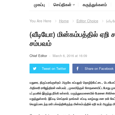
முகப்பு
செய்திகள்
கருத்துக்களம்
You Are Here
Home
Editor Choice
(வீடி
(வீடியோ) மின்கம்பத்தில் ஏறி 
சம்பவம்
Chief Editor
-
March 6, 2016 at 16:09
Tweet on Twitter
Share on Facebook
மதுரை, திருப்பரங்குன்றம் அருகே கப்பலூர் தொழிற்பேட்டை, டொயோ
அதிகாரி ராஜேந்திரன் என்பவர் , முகாமிற்குள் சோதனையிட்டபோது ம
பட்டியலில் இருந்து நீக்கி உள்ளார். மருத்துவமனையில் பேரனை சிகி
மறுத்துள்ளார். இப்படி செய்தால் நாங்கள் எப்படி வாழ்வது என ரவி க
வெறுப்படைந்த ரவி பக்கத்திலிருந்த மின்கம்பத்தில் ஏறி உயர் அழுத்த மி