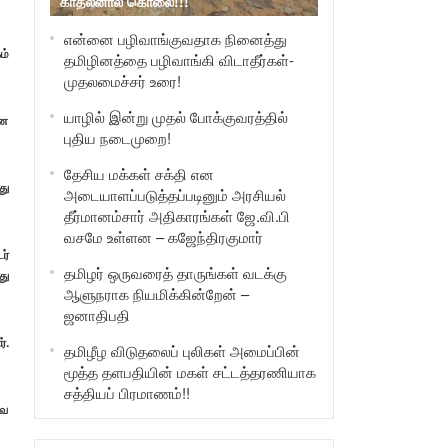
காதலனால் கொலை!!!
என்னை பழிவாங்குவதாக நினைத்து
ம்
தமிழினத்தை பழிவாங்கி விடாதீர்கள்-
முதலமைச்சர் உரை!
யாழில் இன்று முதல் போக்குவரத்தில்
ான
புதிய நடைமுறை!
தேசிய மக்கள் சக்தி என
து
அடையாளப்படுத்தப்படினும் அரசியல்
தீர்மானம்சார் அதிகாரங்கள் ஜே.வி.பி
வசமே உள்ளன – கஜேந்திரகுமார்
ர்
தமிழர் ஒருவரைத் தாருங்கள் வடக்கு
து
ஆளுநராக நியமிக்கின்றேன் –
ஜனாதிபதி
்.
தமிழீழ விடுதலைப் புலிகள் அமைப்பின்
மூத்த தளபதியின் மகள் சட்டத்தரணியாக
சத்தியப் பிரமாணம்!!
வே