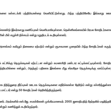
துக்களை உள்ளடக்கி பத்தியொன்றை வெளியிட்டுள்ளது. அந்த பத்தியிலேயே இவ்வாறு ஊக
க் கொண்டு இவர்களது கணிப்புகள் வெளியாகியுள்ளன. தென்னிலங்கையில் பிரபல சோதிடர்கள
மீள் எழுச்சி நிச்சயம் என்று உறுதிபடக் கூறியுள்ளனர்.
ரசாங்கம் கவிழும் நிலைமை ஏற்படும் என்றும் சூசகமான முறையில் அந்த சோதிடர்கள் கருத்
கட்சிக்கு நெருக்கடிகள் ஏற்பட்டன என்றும் சுமணசிறி பண்டார சுட்டிக்காட்டியுள்ளார். சோதிட
்தியமில்லை என்றும், அதற்குப் பதிலாக இலங்கை மீது சர்வதேச நெருக்கடிக்கு வாய்ப்புள்ள
 நீதித்துறை தீர்ப்புகள் ஊடாக நெருக்கடிகளை எதிர்கொள்ள நேரிடும் என்று எச்சரித்துள்ளார
ட்டார் என்று 50 சோதிடர்கள் தெரிவித்திருந்தனர்.
ந்தனர். அவர்களில் எஸ்.ஜே. சமரக்கோன் முக்கியமானவர். 2005 ஜனாதிபதித் தேர்தலில் மஹிந்த
ும் கணித்துக் கூறியிருந்தார்.