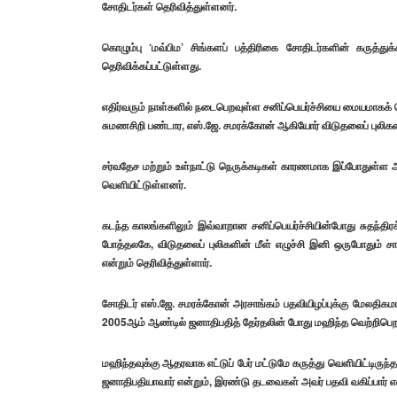
சோதிடர்கள் தெரிவித்துள்ளனர்.
கொழும்பு ‘மவ்பிம’ சிங்களப் பத்திரிகை சோதிடர்களின் கருத்
தெரிவிக்கப்பட்டுள்ளது.
எதிர்வரும் நாள்களில் நடைபெறவுள்ள சனிப்பெயர்ச்சியை மையமாக
சுமணசிறி பண்டார, எஸ்.ஜே. சமரக்கோன் ஆகியோர் விடுதலைப் புலிகளின் 
சர்வதேச மற்றும் உள்நாட்டு நெருக்கடிகள் காரணமாக இப்போதுள்ள அ
வெளியிட்டுள்ளனர்.
கடந்த காலங்களிலும் இவ்வாறான சனிப்பெயர்ச்சியின்போது சுதந்திரக் 
போத்தலகே, விடுதலைப் புலிகளின் மீள் எழுச்சி இனி ஒருபோதும் சாத
என்றும் தெரிவித்துள்ளார்.
சோதிடர் எஸ்.ஜே. சமரக்கோன் அரசாங்கம் பதவியிழப்புக்கு மேலதிகமாக
2005ஆம் ஆண்டில் ஜனாதிபதித் தேர்தலின் போது மஹிந்த வெற்றிபெற மா
மஹிந்தவுக்கு ஆதரவாக எட்டுப் பேர் மட்டுமே கருத்து வெளியிட்டிரு
ஜனாதிபதியாவார் என்றும், இரண்டு தடவைகள் அவர் பதவி வகிப்பார் என்ற