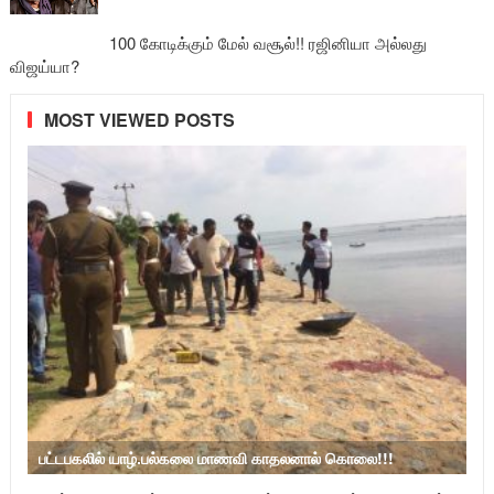
100 கோடிக்கும் மேல் வசூல்!! ரஜினியா அல்லது
விஜய்யா?
MOST VIEWED POSTS
பட்டபகலில் யாழ்.பல்கலை மாணவி காதலனால் கொலை!!!