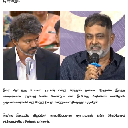
நடிகர் விஜய்.
இவர் தொடர்ந்து படங்கள் நடிப்பார் என்று பார்த்தால் தனக்கு ஆதரவாக இருந்த
மக்களுக்காக ஏதாவது செய்ய வேண்டும் என இப்போது அரசியலில் களமிறங்கி
முதலமைச்சராக பொறுப்பேற்று நிறைய மாற்றங்கள் நிகழ்த்தி வருகிறார்.
இதற்கு இடையில் விஜய்யின் கடைசிப்படமான ஜனநாயகன் ரிலீஸ் ஆகப்போகும்
சந்தோஷத்தில் ரசிகர்கள் உள்ளனர்.