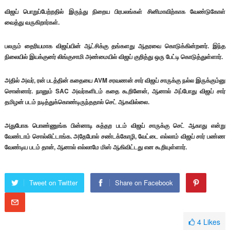
விஜய் பொறுப்பேற்றதில் இருந்து நிறைய பிரபலங்கள் சினிமாவிற்காக வேண்டுகோள்
வைத்து வருகிறார்கள்.
பலரும் தைரியமாக விஜய்யின் ஆட்சிக்கு தங்களது ஆதரவை கொடுக்கின்றனர். இந்த
நிலையில் இயக்குனர் லிங்குசாமி அண்மையில் விஜய் குறித்து ஒரு பேட்டி கொடுத்துள்ளார்.
அதில் அவர், ரன் படத்தின் கதையை AVM சரவணன் சார் விஜய் சாருக்கு நல்ல இருக்கும்னு
சொன்னார். நானும் SAC அவர்களிடம் கதை கூறினேன், ஆனால் அப்போது விஜய் சார்
தமிழன் படம் நடித்துக்கொண்டிருந்ததால் செட் ஆகவில்லை.
அதுபோக பொண்ணுங்க பின்னாடி சுத்தற படம் விஜய் சாருக்கு செட் ஆகாது என்று
வேண்டாம் சொல்லிட்டாங்க. அதேபோல் சண்டக்கோழி, வேட்டை எல்லாம் விஜய் சார் பண்ண
வேண்டிய படம் தான், ஆனால் எல்லாமே மிஸ் ஆகிவிட்டது என கூறியுள்ளார்.
Tweet on Twitter
Share on Facebook
4
Likes