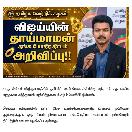
தமது தேர்தல் விஞ்ஞாபனத்தில் குறிப்பிட்டதைப் போல, ஆட்சிக்கு வந்த 43 வது நாளில்
அதற்கான வர்த்தமானி அறிவித்தலையும் அவர் வௌியிட்டுள்ளார்.
இதன்படி தமிழகத்தில் உள்ள அரச வைத்தியசாலைகளில் பிறக்கும் ஒவ்வொரு
குழந்தைக்கும், ஒரு கிராம் நிறையுடைய தங்கமோதிரம்​ தாய்மாமன் தங்கமோதிர
திட்டத்தின் ஊடாக வழங்கப்படவுள்ளது.