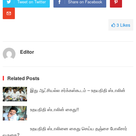
Tweet on Twitter
Share on Facebook
3
Likes
Editor
Related Posts
இது ஆட்சியல்ல சர்க்கஸ்கூடம் – உதயநிதி ஸ்டாலின்
உதயநிதி ஸ்டாலின் கைது!!
உதயநிதி ஸ்டாலினை கைது செய்ய தஞ்சை போலீசார்
வருகை?