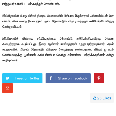
ராஜ்குமார் உள்ளிட்ட பலர் கலந்துக் கொண்டனர்.
இவ்விழாவின் போது விக்ரம் நிறைய வேலைகளில் பிசியாக இருந்ததால் அர்னால்டுடன் பேச
வாய்ப்பு கிடைக்காத நிலை ஏற்பட்டதாம். அர்னால்டும் விழா முடிந்ததும் கலிபோர்னியாவிற்கு
சென்று விட்டார்.
இந்நிலையில் விக்ரமை சந்திப்பதற்காக அர்னால்டு கலிபோர்னியாவிற்கு அவரை
அழைத்ததாக கூறப்பட்டது. இதை ஆஸ்கார் ரவிச்சந்திரன் உறுதிபடுத்தியுள்ளார். அவர்
கூறுகையில், ஆமாம் அர்னால்டு விக்ரமை அழைத்தது உண்மைதான். விக்ரம் ஐ படம்
வெளியாவதற்கு முன்னால் கலிபோர்னியா சென்று அர்னால்டை சந்திக்கவுள்ளார் என்று
கூறியுள்ளார்.
Tweet on Twitter
Share on Facebook
25
Likes