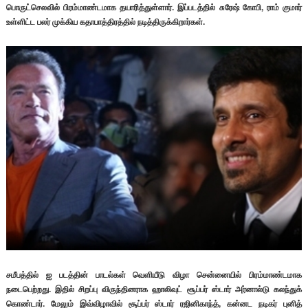
பொருட்செலவில் பிரம்மாண்டமாக தயாரித்துள்ளார். இப்படத்தில் சுரேஷ் கோபி, ராம் குமார்
உள்ளிட்ட பலர் முக்கிய கதாபாத்திரத்தில் நடித்திருக்கிறார்கள்.
சமீபத்தில் ஐ படத்தின் பாடல்கள் வெளியீடு விழா சென்னையில் பிரம்மாண்டமாக
நடைபெற்றது. இதில் சிறப்பு விருந்தினராக ஹாலிவுட் சூப்பர் ஸ்டார் அர்னால்டு கலந்துக்
கொண்டார். மேலும் இவ்விழாவில் சூப்பர் ஸ்டார் ரஜினிகாந்த், கன்னட நடிகர் புனித்