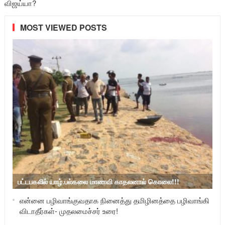
விஜய்யா?
MOST VIEWED POSTS
பட்டபகலில் யாழ்.பல்கலை மாணவி காதலனால் கொலை!!!
என்னை பழிவாங்குவதாக நினைத்து தமிழினத்தை பழிவாங்கி
விடாதீர்கள்- முதலமைச்சர் உரை!