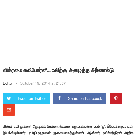
விக்ரமை கலிபோர்னியாவிற்கு அழைத்த அர்னால்டு
Editor
-
October 19, 2014 at 21:57
Tweet on Twitter
Share on Facebook
விக்ரம்-எமி ஜாக்சன் ஜோடியில் பிரம்மாண்டமாக உருவாகியுள்ள படம் ‘ஐ’. இப்படத்தை சங்கர்
இயக்கியுள்ளார்.
ஏ.ஆர்.ரஹ்மான் இசையமைத்துள்ளார். ஆஸ்கார் ரவிச்சந்திரன் அதிக