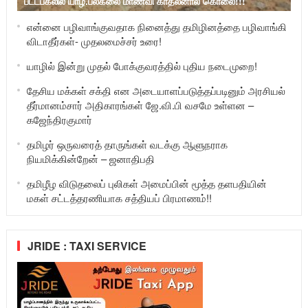
பட்டபகலில் யாழ்.பல்கலை மாணவி காதலனால் கொலை!!!
என்னை பழிவாங்குவதாக நினைத்து தமிழினத்தை பழிவாங்கி
விடாதீர்கள்- முதலமைச்சர் உரை!
யாழில் இன்று முதல் போக்குவரத்தில் புதிய நடைமுறை!
தேசிய மக்கள் சக்தி என அடையாளப்படுத்தப்படினும் அரசியல்
தீர்மானம்சார் அதிகாரங்கள் ஜே.வி.பி வசமே உள்ளன –
கஜேந்திரகுமார்
தமிழர் ஒருவரைத் தாருங்கள் வடக்கு ஆளுநராக
நியமிக்கின்றேன் – ஜனாதிபதி
தமிழீழ விடுதலைப் புலிகள் அமைப்பின் மூத்த தளபதியின்
மகள் சட்டத்தரணியாக சத்தியப் பிரமாணம்!!
JRIDE : TAXI SERVICE