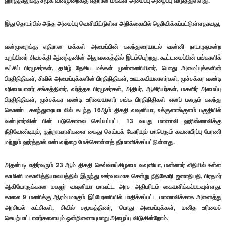
ஹர்த்தாலுக்கு சமூக வன்முறைக்கு எதிரான மக்கள் அமைப்பு அழைப்பு விடுத்துள்ளது.
இது தொடர்பில் அந்த அமைப்பு வெளியிட்டுள்ள அறிக்கையில் தெரிவிக்கப்பட்டுள்ளதாவது,
வன்முறைக்கு எதிரான மக்கள் அமைப்பின் கலந்துரையாடல் வன்னி நாடாளுமன்ற
உறுப்பினர் சிவசக்தி ஆனந்தனின் அலுவலகத்தில் இடம்பெற்றது. கூட்டமைப்பின் பங்காளிக்
கட்சிப் பிரமுகர்கள், தமிழ் தேசிய மக்கள் முன்னணியினர், பொது அமைப்புக்களின்
பிரதிநிதிகள், சிவில் அமைப்புக்களின் பிரதிநிதிகள், ஊடகவியலாளர்கள், முச்சக்கர வண்டி
உரிமையாளர் சங்கத்தினர், வர்த்தக பிரமுகர்கள், அதிபர், ஆசிரியர்கள், மகளிர் அமைப்பு
பிரதிநிதிகள், முச்சக்கர வண்டி உரிமையாளர் சங்க பிரதிநிதிகள் எனப் பலரும் கலந்து
கொண்ட கலந்துரையாடலில் கடந்த 16ஆம் திகதி வவுனியா, உக்குளாங்குளம் பகுதியில்
வன்புனர்வின் பின் படுகொலை செய்யப்பட்ட 13 வயது மாணவி ஹரிஸ்ணவிக்கு
நீதிவேண்டியும், குற்றாவாளிகளை கைது செய்யக் கோரியும் மாபெரும் கவனயீர்ப்பு பேரணி
மற்றும் ஹர்த்தால் என்பவற்றை மேக்கொள்ளத் தீர்மானிக்கப்பட்டுள்ளது.
அதன்படி எதிர்வரும் 23 ஆம் திகதி செவ்வாய்கிழமை வவுனியா, மன்னார் வீதியில் உள்ள
காமினி மகாவித்தியாலயத்தில் இருந்து ஊர்வலமாக சென்று நீதிகோரி ஜனாதிபதி, பிரதமர்
ஆகியோருக்கான மகஜர் வவுனியா மாவட்ட அரச அதிபரிடம் கையளிக்கப்படவுள்ளது.
காலை 9 மணிக்கு ஆரம்பமாகும் இப்பேரணியில் பாதிக்கப்பட்ட மாணவிக்காக அனைத்து
அரசியல் கட்சிகள், சிவில் சமூகத்தினர், பொது அமைப்புக்கள், மனித உரிமைச்
செயற்பாட்டாளர்களையும் ஒன்றிணையுமாறு அழைப்பு விடுகின்றோம்.