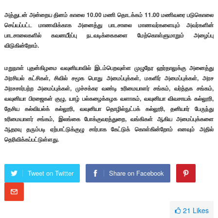
அத்துடன் அன்றைய தினம் காலை 10.00 மணி தொடக்கம் 11.00 மணிவரை படுகொலை
செய்யப்பட்ட மாணவிக்காக அனைத்து பாடசாலை மாணவர்களையும் அவர்களின்
பாடசாலைகளில் கவனயீர்ப்பு நடவடிக்கைகளை மேற்கொள்ளுமாறும் அழைப்பு
விடுகின்றோம்.
மறுநாள் புதன்கிழமை வவுனியாவில் இடம்பெறவுள்ள முழுநேர ஹர்தாலுக்கு அனைத்து
அரசியல் கட்சிகள், சிவில் சமூக பொது அமைப்புக்கள், மகளிர் அமைப்புக்கள், அரச
அரசசார்பற்ற அமைப்புக்கள், முச்சக்கர வண்டி உரிமையாளர் சங்கம், வர்த்தக சங்கம்,
வவுனியா பிரஜைகள் குழு, யாழ் பல்கழைக்கழக வளாகம், வவுனியா விவசாயக் கல்லூரி,
தேசிய கல்வியல்க் கல்லூரி, வவுனியா தொழில்நுட்பக் கல்லூரி, தனியார் பேருந்து
உரிமையாளர் சங்கம், இலங்கை போக்குவரத்துறை, வங்கிகள் ஆகிய அமைப்புக்களை
ஆதரவு தரும்படி ஏற்பாட்டுக்குழு சார்பாக கேட்டுக் கொள்கின்றோம் எனவும் அதில்
தெரிவிக்கப்பட்டுள்ளது.
Tweet on Twitter
Share on Facebook
21
Likes