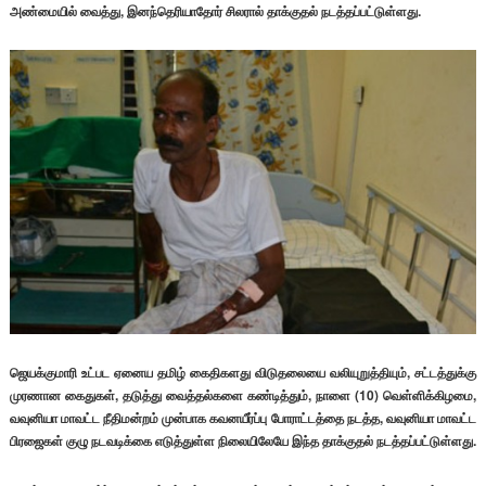
அண்மையில் வைத்து, இனந்தெரியாதோர் சிலரால் தாக்குதல் நடத்தப்பட்டுள்ளது.
ஜெயக்குமாரி உட்பட ஏனைய தமிழ் கைதிகளது விடுதலையை வலியுறுத்தியும், சட்டத்துக்கு
முரணான கைதுகள், தடுத்து வைத்தல்களை கண்டித்தும், நாளை (10) வெள்ளிக்கிழமை,
வவுனியா மாவட்ட நீதிமன்றம் முன்பாக கவனயீர்ப்பு போராட்டத்தை நடத்த, வவுனியா மாவட்ட
பிரஜைகள் குழு நடவடிக்கை எடுத்துள்ள நிலையிலேயே இந்த தாக்குதல் நடத்தப்பட்டுள்ளது.