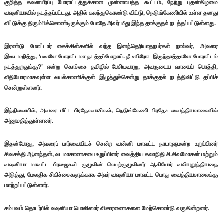
குறித்த கவனயீர்ப்பு போராட்டத்துக்கான முன்னாயத்த கூட்டம், நேற்று புதன்கிழமை
வவுனியாவில் நடத்தப்பட்டது. அதில் கலந்துகொண்டு விட்டு, நெடுங்கேணியில் உள்ள தனது
வீட்டுக்கு திரும்பிக்கொண்டிருக்கும் போதே அவர் மீது இந்த தாக்குதல் நடத்தப்பட்டுள்ளது.
இரண்டு மோட்டார் சைக்கிள்களில் வந்த இனந்தெரியாதநபர்கள் நால்வர், அவரை
இடைமறித்து, ‘மவனே போராட்டமா நடத்தப்போறாய். நீ உயிரோட இருந்தாத்தானே போராட்டம்
நடத்துறதுக்கு?’ என்று கொச்சை தமிழில் பேசியவாறு, அவருடைய வாயைப் பொத்தி,
வீதியோரமாகவுள்ள வயல்காணிக்குள் இழுத்துச்சென்று தாக்குதல் நடத்திவிட்டு தப்பிச்
சென்றுள்ளனர்.
இந்நிலையில், அவரை மீட்ட பிரதேசவாசிகள், நெடுங்கேணி பிரதேச வைத்தியசாலையில்
அனுமதித்துள்ளனர்.
இதன்போது, அவரைப் பார்வையிடச் சென்ற வன்னி மாவட்ட நாடாளுமன்ற உறுப்பினர்
சிவசக்தி ஆனந்தன், வடமாகாணசபை உறுப்பினர் வைத்திய கலாநிதி சி.சிவமோகன் மற்றும்
வவுனியா மாவட்ட பிரஜைகள் குழுவின் செயற்குழுவினர் ஆகியோர் வலியுறுத்தியதை
அடுத்து, மேலதிக சிகிச்சைகளுக்காக அவர் வவுனியா மாவட்ட பொது வைத்தியசாலைக்கு
மாற்றப்பட்டுள்ளார்.
சம்பவம் தொடர்பில் வவுனியா பொலிஸார் விசாரணைகளை மேற்கொண்டு வருகின்றனர்.