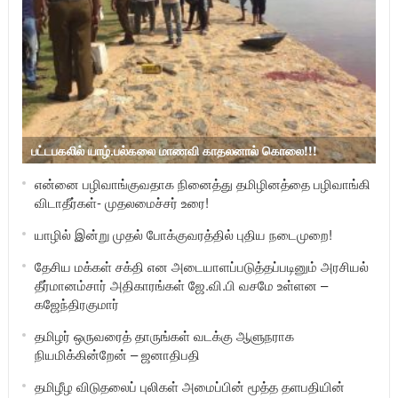
பட்டபகலில் யாழ்.பல்கலை மாணவி காதலனால் கொலை!!!
என்னை பழிவாங்குவதாக நினைத்து தமிழினத்தை பழிவாங்கி
விடாதீர்கள்- முதலமைச்சர் உரை!
யாழில் இன்று முதல் போக்குவரத்தில் புதிய நடைமுறை!
தேசிய மக்கள் சக்தி என அடையாளப்படுத்தப்படினும் அரசியல்
தீர்மானம்சார் அதிகாரங்கள் ஜே.வி.பி வசமே உள்ளன –
கஜேந்திரகுமார்
தமிழர் ஒருவரைத் தாருங்கள் வடக்கு ஆளுநராக
நியமிக்கின்றேன் – ஜனாதிபதி
தமிழீழ விடுதலைப் புலிகள் அமைப்பின் மூத்த தளபதியின்