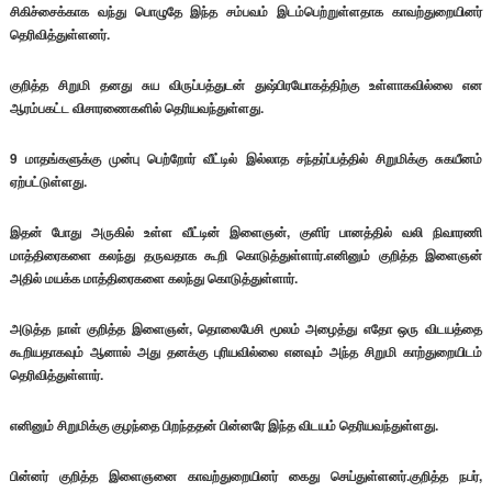
சிகிச்சைக்காக வந்து பொழுதே இந்த சம்பவம் இடம்பெற்றுள்ளதாக காவற்துறையினர்
தெரிவித்துள்ளனர்.
குறித்த சிறுமி தனது சுய விருப்பத்துடன் துஷ்பிரயோகத்திற்கு உள்ளாகவில்லை என
ஆரம்பகட்ட விசாரணைகளில் தெரியவந்துள்ளது.
9 மாதங்களுக்கு முன்பு பெற்றோர் வீட்டில் இல்லாத சந்தர்ப்பத்தில் சிறுமிக்கு சுகயீனம்
ஏற்பட்டுள்ளது.
இதன் போது அருகில் உள்ள வீட்டின் இளைஞன், குளிர் பானத்தில் வலி நிவாரணி
மாத்திரைகளை கலந்து தருவதாக கூறி கொடுத்துள்ளார்.எனினும் குறித்த இளைஞன்
அதில் மயக்க மாத்திரைகளை கலந்து கொடுத்துள்ளார்.
அடுத்த நாள் குறித்த இளைஞன், தொலைபேசி மூலம் அழைத்து எதோ ஒரு விடயத்தை
கூறியதாகவும் ஆனால் அது தனக்கு புரியவில்லை எனவும் அந்த சிறுமி காற்துறையிடம்
தெரிவித்துள்ளார்.
எனினும் சிறுமிக்கு குழந்தை பிறந்ததன் பின்னரே இந்த விடயம் தெரியவந்துள்ளது.
பின்னர் குறித்த இளைஞனை காவற்துறையினர் கைது செய்துள்ளனர்.குறித்த நபர்,