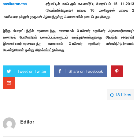
ஏற்பாட்டில் மாபெரும் கவனயீர்ப்பு போராட்டம் 15. 11.2013
(வெள்ளீக்கிழமை) காலை 10 மணிமுதல் மாலை 2
மணிவரை நல்லூர் முருகன் ஆலயத்துக்கு அணமையில் நடைபெறவுள்ளது.
இந்த போராட்டத்தில் சரணடைந்த, காணாமல் போனோர் உறவினர் அனைவரினையும்
கணாமல் போனோரின் புகைப்படங்களுடன் கலந்துகொள்ளுமாறு அனந்தி சசிதரன்(
இணைப்பளர்-சரணடைந்த- காணாமல் போனோர் உறவினர் சங்கம்)அவர்களால்
வேண்டுகோள் ஒன்று விடுக்கப்பட்டுள்ளது.
Tweet on Twitter
Share on Facebook
18
Likes
Editor