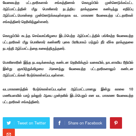
வேலையற்ற பட்டதாரிகளால் சங்கத்தினால் கொழும்பில் முன்னெடுக்கப்பட்ட
ஆர்ப்பாட்டத்தின் மீது பொலிஸார் நடத்திய தாக்குதலை கண்டித்து எதிர்ப்பு
ஆர்ப்பாட்டமொன்றை முன்னெடுக்கவுள்ளதாக வட மாகாண வேலையற்ற பட்டதாரிகள்
சங்கத்தினர் தெரிவித்துள்ளனர்.
கொழும்பில் கடந்த செவ்வாய்கிழமை இடம்பெற்ற ஆர்ப்பாட்டத்தில் பங்கேற்ற வேலையற்ற
பட்டதாரிகள் மீது பொலிஸார் கண்ணீர் புகை பிரயோகம் மற்றும் நீர் வீச்சு தாக்குதலை
நடாத்தி ஆர்ப்பாட்டத்தை கலைத்திருந்தனர்.
பொலிஸாரின் இந்த நடவடிக்கைக்கு கண்டன தெரிவிக்கும் வகையில், நாடளாவிய ரீதியில்
இன்று ஞாயிற்றுக்கிழமை அனைத்து வேலையற்ற பட்டதாரிகளாலும் கண்டன
ஆர்ப்பாட்டங்கள் மேற்கொள்ளப்படவுள்ளன.
வடமாகாணத்தில் மேற்கொள்ளப்படவுள்ள ஆர்ப்பாட்டமானது இன்று காலை 10
மணியளவில் யாழ் நல்லூர் ஆலய முன்றலில் இடம்பெறும் என வட மாகாண வேலையற்ற
பட்டதாரிகள் சங்கத்தினர்.
Tweet on Twitter
Share on Facebook