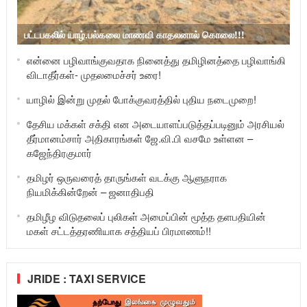
பட்டபகலில் யாழ்.பல்கலை மாணவி காதலனால் கொலை!!!
என்னை பழிவாங்குவதாக நினைத்து தமிழினத்தை பழிவாங்கி
விடாதீர்கள்- முதலமைச்சர் உரை!
யாழில் இன்று முதல் போக்குவரத்தில் புதிய நடைமுறை!
தேசிய மக்கள் சக்தி என அடையாளப்படுத்தப்படினும் அரசியல்
தீர்மானம்சார் அதிகாரங்கள் ஜே.வி.பி வசமே உள்ளன –
கஜேந்திரகுமார்
தமிழர் ஒருவரைத் தாருங்கள் வடக்கு ஆளுநராக
நியமிக்கின்றேன் – ஜனாதிபதி
தமிழீழ விடுதலைப் புலிகள் அமைப்பின் மூத்த தளபதியின்
மகள் சட்டத்தரணியாக சத்தியப் பிரமாணம்!!
JRIDE : TAXI SERVICE