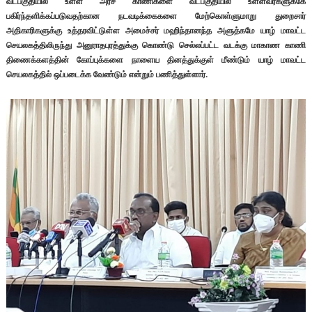
வடபகுதியில் உள்ள அரச காணிகளை வடபகுதியில் உள்ளவர்களுக்கே
பகிர்ந்தளிக்கப்படுவதற்கான நடவடிக்கைகளை மேற்கொள்ளுமாறு துறைசார்
அதிகாரிகளுக்கு உத்தரவிட்டுள்ள அமைச்சர் மஹிந்தானந்த அளுத்கமே யாழ் மாவட்ட
செயலகத்திலிருந்து அனுராதபுரத்துக்கு கொண்டு செல்லப்பட்ட வடக்கு மாகாண காணி
திணைக்களத்தின் கோப்புக்களை நாளைய தினத்துக்குள் மீண்டும் யாழ் மாவட்ட
செயலகத்தில் ஒப்படைக்க வேண்டும் என்றும் பணித்துள்ளார்.