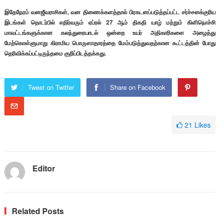
இதேநேரம் வனஜீவராசிகள், வன திணைக்களத்தால் பிரகடனப்படுத்தப்பட்ட சர்ச்சகை்குரிய
இடங்கள் தொடர்பில் எதிர்வரும் ஏப்ரல் 27 ஆம் திகதி யாழ் மற்றும் கிளிநொச்சி
மாவட்டங்களுக்கான கலந்துரையாடல் ஒன்றை உயர் அதிகாரிகளை அழைத்து
மேற்கொள்ளுமாறு கிராமிய பொருளாதாரத்தை மேம்படுத்துவதற்கான கூட்டத்தின் போது
தெரிவிக்கப்பட்டிருந்தமை குறிப்பிடத்தக்கது.
Tweet on Twitter
Share on Facebook
21
Likes
Editor
Related Posts