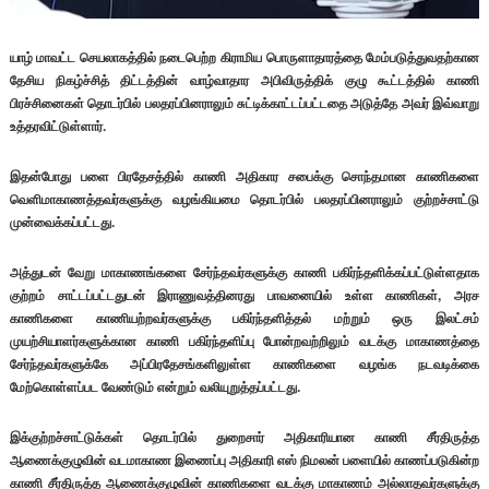
யாழ் மாவட்ட செயலாகத்தில் நடைபெற்ற கிராமிய பொருளாதாரத்தை மேம்படுத்துவதற்கான
தேசிய நிகழ்ச்சித் திட்டத்தின் வாழ்வாதார அபிவிருத்திக் குழு கூட்டத்தில் காணி
பிரச்சினைகள் தொடர்பில் பலதரப்பினராலும் சுட்டிக்காட்டப்பட்டதை அடுத்தே அவர் இவ்வாறு
உத்தரவிட்டுள்ளார்.
இதன்போது பளை பிரதேசத்தில் காணி அதிகார சபைக்கு சொந்தமான காணிகளை
வெளிமாகாணத்தவர்களுக்கு வழங்கியமை தொடர்பில் பலதரப்பினராலும் குற்றச்சாட்டு
முன்வைக்கப்பட்டது.
அத்துடன் வேறு மாகாணங்களை சேர்ந்தவர்களுக்கு காணி பகிர்ந்தளிக்கப்பட்டுள்ளதாக
குற்றம் சாட்டப்பட்டதுடன் இராணுவத்தினரது பாவனையில் உள்ள காணிகள், அரச
காணிகளை காணியற்றவர்களுக்கு பகிர்ந்தளித்தல் மற்றும் ஒரு இலட்சம்
முயற்சியாளர்களுக்கான காணி பகிர்ந்தளிப்பு போன்றவற்றிலும் வடக்கு மாகாணத்தை
சேர்ந்தவர்களுக்கே அப்பிரதேசங்களிலுள்ள காணிகளை வழங்க நடவடிக்கை
மேற்கொள்ளப்பட வேண்டும் என்றும் வலியுறுத்தப்பட்டது.
இக்குற்றச்சாட்டுக்கள் தொடர்பில் துறைசார் அதிகாரியான காணி சீர்திருத்த
ஆணைக்குழுவின் வடமாகாண இணைப்பு அதிகாரி எஸ் நிமலன் பளையில் காணப்படுகின்ற
காணி சீர்திருத்த ஆணைக்குழுவின் காணிகளை வடக்கு மாகாணம் அல்லாதவர்களுக்கு