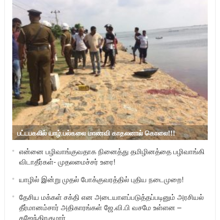
பட்டபகலில் யாழ்.பல்கலை மாணவி காதலனால் கொலை!!!
என்னை பழிவாங்குவதாக நினைத்து தமிழினத்தை பழிவாங்கி
விடாதீர்கள்- முதலமைச்சர் உரை!
யாழில் இன்று முதல் போக்குவரத்தில் புதிய நடைமுறை!
தேசிய மக்கள் சக்தி என அடையாளப்படுத்தப்படினும் அரசியல்
தீர்மானம்சார் அதிகாரங்கள் ஜே.வி.பி வசமே உள்ளன –
கஜேந்திரகுமார்