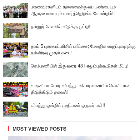
மாணவர்களிடம் தலைமைத்துவப் பண்பையும்
ஆளுமையையும் வளர்த்தெடுக்க வேண்டும்!!
நல்லூர் கோவில் வீதிக்கு பூட்டு!!
தரம் 5 புலமைப்பரிசில் பரீட்சை; மேலதிக வகுப்புகளுக்கு
நள்ளிரவு முதல் தடை!
செம்மணியில் இதுவரை 481 எலும்புக்கூடுகள் மீட்பு!
வவுனியா கோர விபத்து: விசாரணையில் வௌியான
திடுக்கிடும் தகவல்!
விபத்து ஒன்றில் முதியவர் ஒருவர் பலி!!
MOST VIEWED POSTS