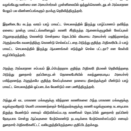
வழங்கியது உண்மை என அமைச்சர்கள் முன்னிலையில் ஒத்துக்கொண்டதுடன் அவ்வாறான
மேலும் பல விண்ணப்பங்களும் தமக்கு தெரிவித்திருந்தார்.
இதனிடையே கடந்த வாரம் யாழ் மாவட்ட செயலகத்தில் இருந்து யாழ்ப்பாணம் தவிர்ந்த
ஏனைய நான்கு மாவட்டங்களினதும் காணி சீர்திருத்த ஆணைக்குழுவின் கோப்புகள்
அநுராதபுரத்திற்கு கொண்டு சென்றமை தொடர்பில் விவசாய அமைச்சர் மஹிந்தானந்த
அளுத்கமகே கவனத்திற்கு கொண்டு செல்லப்பட்டதை அடுத்து குறித்த அதிகாரியிடம் யாழ்
மாவட்ட செயலகத்தில் இருந்து ஆவணங்கள் எடுத்துச் செல்ல பட்டதா? என கேள்வி
எழுப்பியிருந்தார்.
அதற்கு அவ்வாறான சம்பவம் இடம்பெற்றதாக குறித்த அதிகாரி நிமலன் தெரிவித்ததை
அடுத்து துறைசார் தரப்பினருடன் தொலைபேசியில் கலந்துரையாடிய அமைச்சர்
மகிந்தானந்த அளுத்கமே குறித்த கோப்புக்களை நாளைய தினத்தக்குள் மீண்டும் யாழ்
மாவட்ட செயலகத்தில் ஒப்படைக்க வேண்டும் என பணித்திருந்தார்.
அத்துடன் வட மாகாண மக்களுக்கு உரித்தான காணிகளை அந்த மாகாண மக்களுக்கு
வழங்குவதோடு வெளி மாகாணத்தைச் சேர்ந்தவர்களுக்கு காணி வழங்குவதை உடனடியாக
நிறுத்த வேண்டும் எனவும் விடுவிக்கப்படாத காணிகள் தொடர்பில் துறைசார் தரப்பினர்
நேரடியாக சென்று ஆய்வுகளை மேற்கொண்டு நடவடிக்கை மேற்கொள்ளப்படும் எனவும்
துறைசார் அதிகாரிகளிட்டட் வலியுறுத்தியிருந்தமை குறிப்பிடத்தக்கது.