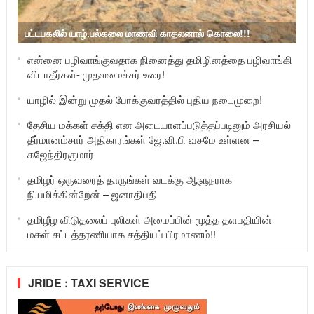
பட்டபகலில் யாழ்.பல்கலை மாணவி காதலனால் கொலை!!!
என்னை பழிவாங்குவதாக நினைத்து தமிழினத்தை பழிவாங்கி
விடாதீர்கள்- முதலமைச்சர் உரை!
யாழில் இன்று முதல் போக்குவரத்தில் புதிய நடைமுறை!
தேசிய மக்கள் சக்தி என அடையாளப்படுத்தப்படினும் அரசியல்
தீர்மானம்சார் அதிகாரங்கள் ஜே.வி.பி வசமே உள்ளன –
கஜேந்திரகுமார்
தமிழர் ஒருவரைத் தாருங்கள் வடக்கு ஆளுநராக
நியமிக்கின்றேன் – ஜனாதிபதி
தமிழீழ விடுதலைப் புலிகள் அமைப்பின் மூத்த தளபதியின்
மகள் சட்டத்தரணியாக சத்தியப் பிரமாணம்!!
JRIDE : TAXI SERVICE