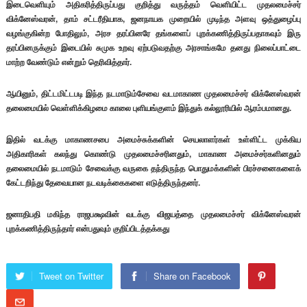
இடைவெளியும் அதிகரித்திருப்பது குறித்து வருத்தம் வெளியிட்ட முதலமைச்சர்
விக்னேஸ்வரன், தாம் சட்டரீதியாக, ஜனநாயக முறையில் முடிந்த அளவு ஒத்துழைப்பு
வழங்குகின்ற போதிலும், அரச தரப்பினரே தங்களைப் புறக்கணித்திருப்பதாகவும் இரு
தரப்பினருக்கும் இடையில் சுமுக உறவு ஏற்படுவதற்கு அரசாங்கமே தனது நிலைப்பாட்டை
மாற்ற வேண்டும் என்றும் தெரிவித்தார்.
ஆயினும், திட்டமிட்டபடி இந்த நடமாடும்சேவை வடமாகாண முதலமைச்சர் விக்னேஸ்வரன்
தலைமையில் வெள்ளிக்கிழமை காலை புளியங்குளம் இந்துக் கல்லூரியில் ஆரம்பமானது.
இதில் வடக்கு மாகாணசபை அமைச்சுக்களின் செயலாளர்கள் உள்ளிட்ட முக்கிய
அதிகாரிகள் கலந்து கொண்டு முதலமைச்சரினதும், மாகாண அமைச்சர்களினதும்
தலைமையில் நடமாடும் சேவைக்கு வருகை தந்திருந்த பொதுமக்களின் பிரச்சனைகளைக்
கேட்டறிந்து தேவையான நடவடிக்கைகளை எடுத்திருந்தனர்.
ஜனாதிபதி மகிந்த ராஜபக்ஷவின் வடக்கு விஜயத்தை முதலமைச்சர் விக்னேஸ்வரன்
புறக்கணித்திருந்தார் என்பதுவும் குறிப்பிடத்தக்கது
Tweet on Twitter
Share on Facebook