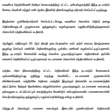
வவுனியா நெடுங்கேணி பிரதேச செலயகத்திற்கு உட்பட்ட புளியங்குளத்தில் இந்த நடமாடும்
சேவை, வெள்ளி மற்றும் சனி ஆகிய இரண்டு தினங்களுக்கு ஏற்பாடு செய்யப்பட்டிருந்தது.
இதற்கான முன்னேற்பாடுகள் செய்யப்பட்டபோது, வவுனியா அரசாங்க அதிபர் தனது
அதிகாரிகளுடன் முழுமையாக ஒத்துழைப்பு வழங்குவதாக உறுதியளித்திருந்ததாகவும்
அமைச்சர் சத்தியலிங்கம் கூறினார்.
ஆயினும், எதிர்வரும் 20 ஆம் திகதி நடைபெறவுள்ள மரம் நடும் வைபவ நிகழ்வுகளை
ஒழுங்கு செய்யும் பணியில் அதிகாரிகளுக்கு முக்கிய பணிகள் வழங்கப்பட்டிருப்பதனால்,
இந்த நடமாடும் சேவையில் கலந்து கொள்ள முடியாதிருப்பதாக அதிகாரிகள் தரப்பில்
காரணம் தெரிவிக்கப்பட்டிருப்பதாகவும் வடமாகாண அமைச்சர் சத்தியலிங்கம் கூறினார்.
மத்திய அரச நிர்வாகத்திற்கு உட்பட்ட அதிகாரிகள் இந்த நடமாடும் சேவையைப்
புறக்கணித்திருப்பது குறித்து கருத்து வெளியிட்ட வடமாகாண முதலமைச்சர்
விக்னேஸ்வரன், மத்தியிலே அதிகார பலத்தில் இருக்கும் நிலையில் வடமாகாணத்தில்
ஏற்பட்டுள்ள தேர்தல் தோல்வியை ஏற்றுக்கொள்ள முடியாததாலும், வடமாகாண சபையைத்
தங்களுடைய கட்டுப்பாட்டில் வைத்திருக்க வேண்டும் என்பதற்காகவுமே மாகாணசபையின்
செயற்பாடுகளுக்கு ஒத்துழைப்பு மறுக்கப்படுகின்றது என்று கூறினார்.
அத்துடன் அரசுக்கும் மாகாண சபைக்கும் இடையில் முரண்பாடுகள் அதிகமாகி