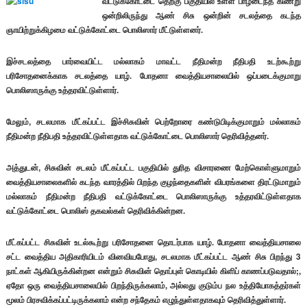
வட்டுக்கோட்டை தெற்கு பகுதியில் உள்ள பாழடைந்த கிணறு
ஒன்றிலிருந்து ஆண் சிசு ஒன்றின் சடலத்தை கடந்த
ஞாயிற்றுக்கிழமை வட்டுக்கோட்டை பொலிஸார் மீட்டுள்ளனர்.
இச்சடலத்தை பார்வையிட்ட மல்லாகம் மாவட்ட நீதிமன்ற நீதிபதி உடற்கூற்று
பரிசோதனைக்காக சடலத்தை யாழ். போதனா வைத்தியசாலையில் ஒப்படைக்குமாறு
பொலிஸாருக்கு உத்தரவிட்டுள்ளார்.
மேலும், சடலமாக மீட்கப்பட்ட இச்சிசுவின் பெற்றோரை கண்டுபிடிக்குமாறும் மல்லாகம்
நீதிமன்ற நீதிபதி உத்தரவிட்டுள்ளதாக வட்டுக்கோட்டை பொலிஸார் தெரிவித்தனர்.
அத்துடன், சிசுவின் சடலம் மீட்கப்பட்ட பகுதியில் துரித விசாரணை மேற்கொள்ளுமாறும்
வைத்தியசாலைகளில் கடந்த வாரத்தில் பிறந்த குழந்தைகளின் விபரங்களை திரட்டுமாறும்
மல்லாகம் நீதிமன்ற நீதிபதி வட்டுக்கோட்டை பொலிஸாருக்கு உத்தரவிட்டுள்ளதாக
வட்டுக்கோட்டை பொலிஸ் தகவல்கள் தெரிவிக்கின்றன.
மீட்கப்பட்ட சிசுவின் உடல்கூற்று பரிசோதனை தொடர்பாக யாழ். போதனா வைத்தியசாலை
சட்ட வைத்திய அதிகாரியிடம் வினவியபோது, சடலமாக மீட்கப்பட்ட ஆண் சிசு பிறந்து 3
நாட்கள் ஆகியிருக்கின்றன என்றும் சிசுவின் தொப்புள் கொடியில் கிளிப் காணப்படுவதால்;,
ஏதோ ஒரு வைத்தியசாலையில் பிறந்திருக்கலாம், அல்லது குடும்ப நல உத்தியோகத்தர்கள்
மூலம் பிரசவிக்கப்பட்டிருக்கலாம் என்ற சந்தேகம் எழுந்துள்ளதாகவும் தெரிவித்துள்ளார்.