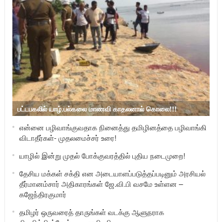
பட்டபகலில் யாழ்.பல்கலை மாணவி காதலனால் கொலை!!!
என்னை பழிவாங்குவதாக நினைத்து தமிழினத்தை பழிவாங்கி
விடாதீர்கள்- முதலமைச்சர் உரை!
யாழில் இன்று முதல் போக்குவரத்தில் புதிய நடைமுறை!
தேசிய மக்கள் சக்தி என அடையாளப்படுத்தப்படினும் அரசியல்
தீர்மானம்சார் அதிகாரங்கள் ஜே.வி.பி வசமே உள்ளன –
கஜேந்திரகுமார்
தமிழர் ஒருவரைத் தாருங்கள் வடக்கு ஆளுநராக