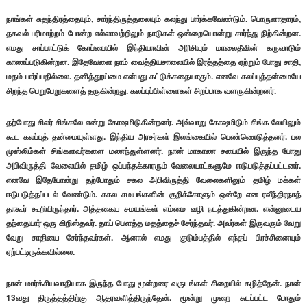
நாங்கள் சுதந்திரத்தையும், சார்ந்திருத்தலையும் கலந்து பார்க்கவேண்டும். பொருளாதாரம்,
தகவல் பரிமாற்றம் போன்ற எல்லாவற்றிலும் நாடுகள் ஒன்றையொன்று சார்ந்து நிற்கின்றன.
எமது சாப்பாட்டுக் கோப்பையில் இந்தியாவின் அரிசியும் மாலைதீவின் கருவாடும்
காணப்படுகின்றன. இதேவேளை நாம் வைத்தியசாலையில் இரத்தத்தை ஏற்றும் போது சாதி,
மதம் பார்ப்பதில்லை. தனித்தூய்மை என்பது கட்டுக்கதையாகும். எனவே கலப்புத்தன்மையே
சிறந்த பெறுபேறுகளைத் தருகின்றது. கலப்புப்பிள்ளைகள் சிறப்பாக வளருகின்றனர்.
தற்போது சிலர் சிங்கலே என்று கோஷமிடுகின்றனர். அவ்வாறு கோஷமிடும் சிங்க லேயிலும்
கூட கலப்புத் தன்மையுள்ளது. இந்திய அரசர்கள் இலங்கையில் பெண்ணெடுத்தனர். பல
முஸ்லிம்கள் சிங்களவர்களை மணந்துள்ளனர். நான் மாகாண சபையில் இருந்த போது
அபிவிருத்தி வேலையில் தமிழ் ஒப்பந்தக்காரரும் வேலையாட்களுமே ஈடுபடுத்தப்பட்டனர்.
எனவே இதேபோன்று தற்போதும் சகல அபிவிருத்தி வேலைகளிலும் தமிழ் மக்கள்
ஈடுபடுத்தப்படல் வேண்டும். சகல சமயங்களின் குறிக்கோளும் ஒன்றே என ரவீந்திரநாத்
தாகூர் கூறியிருந்தார். அத்தகைய சமயங்கள் எம்மை வழி நடத்துகின்றன. என்னுடைய
தந்தையார் ஒரு கிறிஸ்தவர். தாய் பௌத்த மதத்தைச் சேர்ந்தவர். அவர்கள் இருவரும் வேறு
வேறு சாதியை சேர்ந்தவர்கள். ஆனால் எமது குடும்பத்தில் எந்தப் பிரச்சினையும்
ஏற்பட்டிருக்கவில்லை.
நான் மார்க்சியவாதியாக இருந்த போது மூன்றரை வருடங்கள் சிறையில் கழித்தேன். நான்
13வது திருத்தத்திற்கு ஆதரவளித்திருந்தேன். மூன்று முறை சுடப்பட்ட போதும்