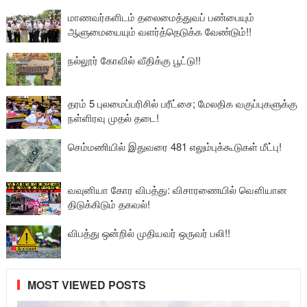
மாணவர்களிடம் தலைமைத்துவப் பண்பையும்
ஆளுமையையும் வளர்த்தெடுக்க வேண்டும்!!
நல்லூர் கோவில் வீதிக்கு பூட்டு!!
தரம் 5 புலமைப்பரிசில் பரீட்சை; மேலதிக வகுப்புகளுக்கு
நள்ளிரவு முதல் தடை!
செம்மணியில் இதுவரை 481 எலும்புக்கூடுகள் மீட்பு!
வவுனியா கோர விபத்து: விசாரணையில் வௌியான
திடுக்கிடும் தகவல்!
விபத்து ஒன்றில் முதியவர் ஒருவர் பலி!!
MOST VIEWED POSTS