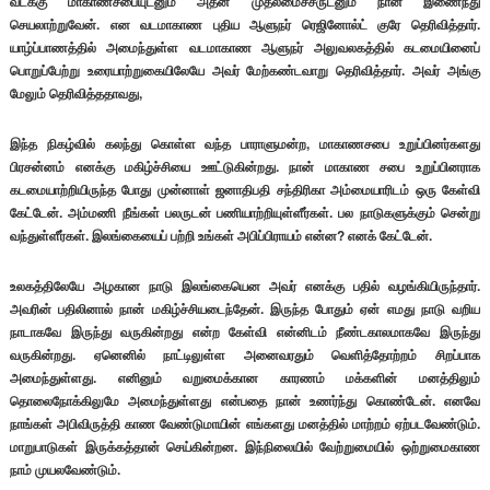
வடக்கு மாகாணசபையுடனும் அதன் முதலமைச்சருடனும் நான் இணைந்து
செயலாற்றுவேன். என வடமாகாண புதிய ஆளுநர் ரெஜினோல்ட் குரே தெரிவித்தார்.
யாழ்ப்பாணத்தில் அமைந்துள்ள வடமாகாண ஆளுநர் அலுவலகத்தில் கடமையினைப்
பொறுப்பேற்று உரையாற்றுகையிலேயே அவர் மேற்கண்டவாறு தெரிவித்தார். அவர் அங்கு
மேலும் தெரிவித்ததாவது,
இந்த நிகழ்வில் கலந்து கொள்ள வந்த பாராளுமன்ற, மாகாணசபை உறுப்பினர்களது
பிரசன்னம் எனக்கு மகிழ்ச்சியை ஊட்டுகின்றது. நான் மாகாண சபை உறுப்பினராக
கடமையாற்றியிருந்த போது முன்னாள் ஜனாதிபதி சந்திரிகா அம்மையாரிடம் ஒரு கேள்வி
கேட்டேன். அம்மணி நீங்கள் பலருடன் பணியாற்றியுள்ளீர்கள். பல நாடுகளுக்கும் சென்று
வந்துள்ளீர்கள். இலங்கையைப் பற்றி உங்கள் அபிப்பிராயம் என்ன? எனக் கேட்டேன்.
உலகத்திலேயே அழகான நாடு இலங்கையென அவர் எனக்கு பதில் வழங்கியிருந்தார்.
அவரின் பதிலினால் நான் மகிழ்ச்சியடைந்தேன். இருந்த போதும் ஏன் எமது நாடு வறிய
நாடாகவே இருந்து வருகின்றது என்ற கேள்வி என்னிடம் நீண்டகாலமாகவே இருந்து
வருகின்றது. ஏனெனில் நாட்டிலுள்ள அனைவரதும் வெளித்தோற்றம் சிறப்பாக
அமைந்துள்ளது. எனினும் வறுமைக்கான காரணம் மக்களின் மனத்திலும்
தொலைநோக்கிலுமே அமைந்துள்ளது என்பதை நான் உணர்ந்து கொண்டேன். எனவே
நாங்கள் அபிவிருத்தி காண வேண்டுமாயின் எங்களது மனத்தில் மாற்றம் ஏற்படவேண்டும்.
மாறுபாடுகள் இருக்கத்தான் செய்கின்றன. இந்நிலையில் வேற்றுமையில் ஒற்றுமைகாண
நாம் முயலவேண்டும்.