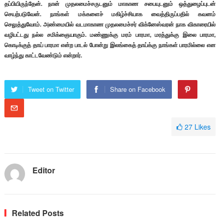
தப்பியிருந்தேன். நான் முதலமைச்சருடனும் மாகாண சபையுடனும் ஒத்துழைப்புடன்
செயற்படுவேன். நாங்கள் மக்களைச் மகிழ்ச்சியாக வைத்திருப்பதில் கவனம்
செலுத்துவோம். அண்மையில் வடமாகாண முதலமைச்சர் விக்னேஸ்வரன் நாக விகாரையில்
வழிபட்டது நல்ல சமிக்ஞையாகும். மண்ணுக்கு மரம் பாரமா, மரத்துக்கு இலை பாரமா,
கொடிக்குத் தாய் பாரமா என்ற பாடல் போன்று இலங்கைத் தாய்க்கு நாங்கள் பாரமில்லை என
வாழ்ந்து காட்டவேண்டும் என்றார்.
Tweet on Twitter
Share on Facebook
27
Likes
Editor
Related Posts