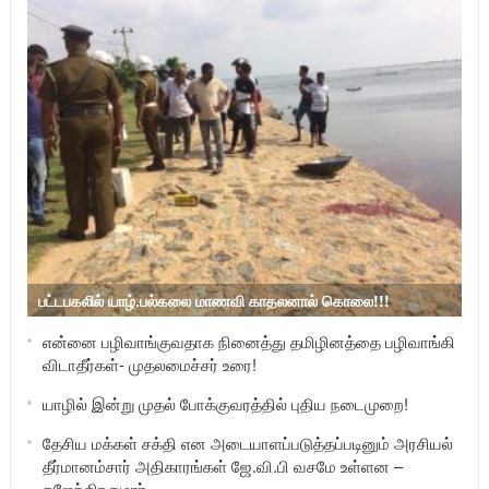
பட்டபகலில் யாழ்.பல்கலை மாணவி காதலனால் கொலை!!!
என்னை பழிவாங்குவதாக நினைத்து தமிழினத்தை பழிவாங்கி
விடாதீர்கள்- முதலமைச்சர் உரை!
யாழில் இன்று முதல் போக்குவரத்தில் புதிய நடைமுறை!
தேசிய மக்கள் சக்தி என அடையாளப்படுத்தப்படினும் அரசியல்
தீர்மானம்சார் அதிகாரங்கள் ஜே.வி.பி வசமே உள்ளன –
கஜேந்திரகுமார்