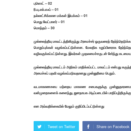
புளொட் – 02
ரி.யு.எல்.எஃப் – 01
நல்லாட்சிக்கான மக்கள் இயக்கம் – 01
பொது வேட்பாளர் – 01
மொத்தம் – 30
முல்லைத்தீவு மாவட்டத்திலிருந்து அமைச்சர் ஒருவரைத் தேர்ந்தெடுக்க
பொறுப்புக்கள் வழங்கப்பட்டுள்ளன. மேலதிக உறுப்பினராக தேர்ந்தெடு
வழிவகுக்கப்பட்டுள்ளது. இவர்கள் முதலமைச்சருடன் சேர்ந்து கடமையா
முல்லைத்தீவு மாவட்டம் அதிகம் பாதிக்கப்பட்ட மாவட்டம் என்பது கருத்த
அமைச்சுப் பதவி வழங்கப்படுவதானது முன்னுரிமை பெறும்.
வடமாகாணசபை மற்றைய மாகாண சபைகளுக்கு முன்னுதாரணமாகத்
வன்முறைகளைக் களைந்து, ஜனநாயக அடிப்படையில் பாதிப்புற்றிருக்க
என அவ்வறிக்கையில் மேலும் குறிப்பிடப்பட்டுள்ளது
Tweet on Twitter
Share on Facebook