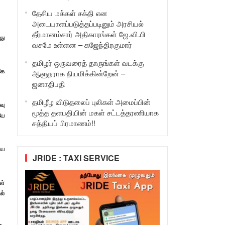
தேசிய மக்கள் சக்தி என
அடையாளப்படுத்தப்படினும் அரசியல்
தீர்மானம்சார் அதிகாரங்கள் ஜே.வி.பி
து
வசமே உள்ளன – கஜேந்திரகுமார்
தமிழர் ஒருவரைத் தாருங்கள் வடக்கு
கே
ஆளுநராக நியமிக்கின்றேன் –
ஜனாதிபதி
தமிழீழ விடுதலைப் புலிகள் அமைப்பின்
வு
மூத்த தளபதியின் மகள் சட்டத்தரணியாக
யே
சத்தியப் பிரமாணம்!!
ிய
JRIDE : TAXI SERVICE
ள்
ல்