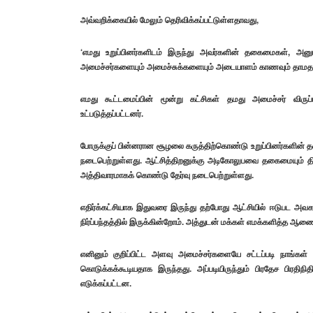
அவ்வறிக்கையில் மேலும் தெரிவிக்கப்பட்டுள்ளதாவது,
‘எமது உறுப்பினர்களிடம் இருந்து அவர்களின் தகைமைகள், அனு
அமைச்சர்களையும் அமைச்சுக்களையும் அடையாளம் காணவும் தாமதம் ஏற
எமது கூட்டமைப்பின் மூன்று கட்சிகள் தமது அமைச்சர் விருப்
உட்படுத்தப்பட்டனர்.
போருக்குப் பின்னரான சூழலை கருத்திற்கொண்டு உறுப்பினர்களின் த
நடைபெற்றுள்ளது. ஆட்சித்திறனுக்கு அடிகோலுபவை தகைமையும் 
அத்திவாரமாகக் கொண்டு தேர்வு நடைபெற்றுள்ளது.
எதிர்க்கட்சியாக இதுவரை இருந்து தற்போது ஆட்சியில் ஈடுபட அவக
நிர்ப்பந்தத்தில் இருக்கின்றோம். அத்துடன் மக்கள் எமக்களித்த
எனினும் குறிப்பிட்ட அளவு அமைச்சர்களையே சட்டப்படி நாங்கள் 
கொடுக்கக்கூடியதாக இருந்தது. அப்படியிருந்தும் பிரதேச பிரதிநித
எடுக்கப்பட்டன.