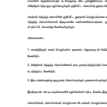
மக்களின் ஆதரவைப்பெற்ற கட்சிகளுக்கு உரிய முன்னுரிமையும் அள
அதேநேரம் எந்த ஒரு உறுப்பினருக்குங் குறிப்பிட்ட அமைச்சுத் துறை சா
அவர்கள் அந்தந்த அமைச்சின் குறிப்பிட்ட துறைசார் பொறுப்புக்களை ஏற
அந்தந்த அமைச்சர்களால் நேரடியாகவே கண்காணிக்கப்படுவன. குறிப்ப
கட்டுப்பட்டே செயலாற்ற வேண்டியிருக்கும்.
அவையாவன:-
காலத்திற்குக் காலம் பொறுப்புள்ள தலைமை அலுவலருடன் சேர்ந்
வேண்டும்.
அதேபோல் அந்தந்த அமைச்சரினால் நடைமுறைப்படுத்தப்படும் செய
உட்படுத்தப்பட வேண்டும்.
இரு மாதங்களுக்கு ஒருமுறை அமைச்சருக்கும் முதலமைச்சருக்கும் த
இவற்றை விட சில நடவடிக்கைகளில் உறுப்பினர்கள் ஈடுபட வேண்டி இருக
அமைச்சர்கள், அமைச்சுக்கள், பொறுப்பான விடயங்கள், பொறுப்பானவர