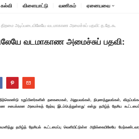
கல்வி
விளையாட்டு
வணிகம்
ஏனையவை
திறமை அடிப்படையிலேயே வடமாகாண அமைச்சுப் பதவி: த.தே.கூ
லேயே வடமாகாண அமைச்சுப் பதவி:
ிற்கொண்டு உறுப்பினர்களின் தகைமைகள், அனுபவங்கள், நிபுணத்துவங்கள், விருப்பங்க
ண சபைக்கான அமைச்சுத் தேர்வு இடம்பெற்றுள்ளது’ என்று தமிழ்த் தேசிய கூட்டமைப்
த்து தமிழ்த் தேசியக் கூட்டமைப்பு வெளியிட்டுள்ள அறிக்கையிலேயே மேற்கண்டவா