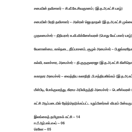
சபையின் தவிசாளர்
– சி.வீ.கே.சிவஞானம்; (இ.த.அ.கட்சி யாழ்)
சபையின் பிரதி தவிசாளர்
– அன்ரன் ஜெயநாதன் (இ.த.அ.கட்சி முல்லைத
முதலமைச்சர்
– நீதியரசர் க.வி.விக்னேஸ்வரன் (பொது வேட்பாளர் யாழ்
வேளாண்மை, கால்நடை, நீர்ப்பாசனம், சூழல் அமைச்சர்
– பி.ஜங்கரநேசன
கல்வி, கலாச்சார, அமைச்சர்
– தி.குருகுலராஜா (இ.த.அ.கட்சி கிளிநொச
சுகாதார அமைச்சர்
– வைத்திய கலாநிதி .பி.சத்தியலிங்கம் (இ.த.அ.கட
மீன்பிடி, போக்குவரத்து, கிராம அபிவிருத்தி அமைச்சர்
– டெனீஸ்வரன் 
கட்சி அடிப்படையில் தேர்ந்தெடுக்கப்பட்ட உறுப்பினர்கள் விபரம் பின்வரு
இலங்கைத் தமிழரசுக் கட்சி – 14
ஈ.பீ.ஆர்.எல்.எஃப் – 06
ரெலோ – 05