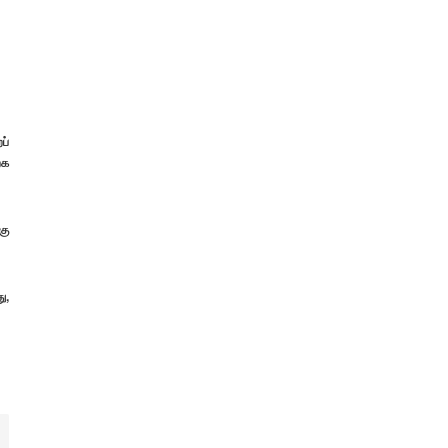
ப்
்க
கு
ு,