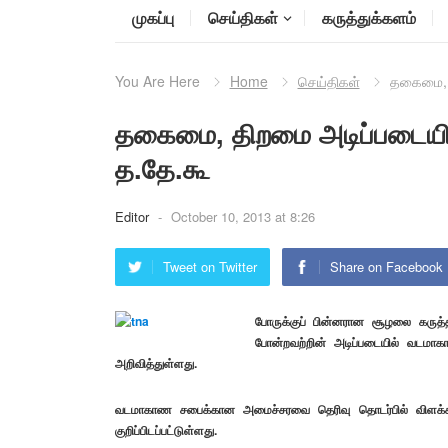
முகப்பு
செய்திகள்
கருத்துக்களம்
You Are Here
Home
செய்திகள்
தகைமை, 
தகைமை, திறமை அடிப்படையி
த.தே.கூ
Editor
-
October 10, 2013 at 8:26
Tweet on Twitter
Share on Facebook
போருக்குப் பின்னரான சூழலை கருத்த
போன்றவற்றின் அடிப்படையில் வடமாகா
அறிவித்துள்ளது.
வடமாகாண சபைக்கான அமைச்சரவை தெரிவு தொடர்பில் விளக்கமளி
குறிப்பிடப்பட்டுள்ளது.