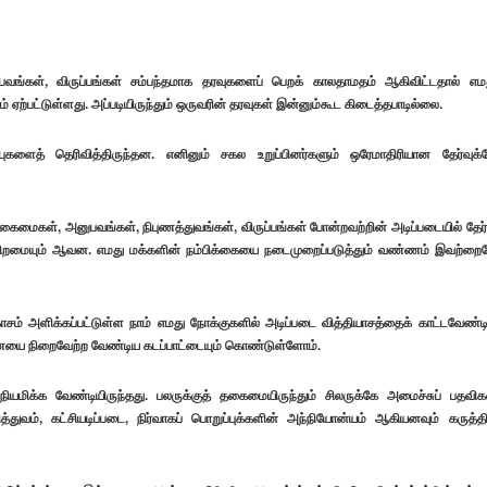
பவங்கள், விருப்பங்கள் சம்பந்தமாக தரவுகளைப் பெறக் காலதாமதம் ஆகிவிட்டதால் எம
்பட்டுள்ளது. அப்படியிருந்தும் ஒருவரின் தரவுகள் இன்னும்கூட கிடைத்தபாடில்லை.
புகளைத் தெரிவித்திருந்தன. எனினும் சகல உறுப்பினர்களும் ஒரேமாதிரியான தேர்வுக்
கைமைகள், அனுபவங்கள், நிபுணத்துவங்கள், விருப்பங்கள் போன்றவற்றின் அடிப்படையில் தேர்
திறமையும் ஆவன. எமது மக்களின் நம்பிக்கையை நடைமுறைப்படுத்தும் வண்ணம் இவற்றை
ாசம் அளிக்கப்பட்டுள்ள நாம் எமது நோக்குகளில் அடிப்படை வித்தியாசத்தைக் காட்டவேண்ட
 ஆணையை நிறைவேற்ற வேண்டிய கடப்பாட்டையும் கொண்டுள்ளோம்.
நியமிக்க வேண்டியிருந்தது. பலருக்குத் தகைமையிருந்தும் சிலருக்கே அமைச்சுப் பதவிக
ித்துவம், கட்சியடிப்படை, நிர்வாகப் பொறுப்புக்களின் அந்நியோன்யம் ஆகியனவும் கருத்தி