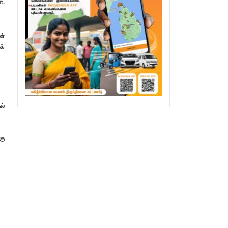
்.
ள்
க்
ல்
கு