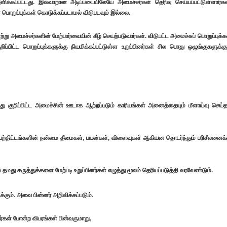
ிக்கப்பட்டது. இவ்வாறான அடிப்படையிலேயே அமைச்சர்கள் தெரிவு செய்யப்பட்டுள்ளார்கள
ர் பொறுப்புக்கள் கொடுக்கப்படாமல் விடுபடவும் இல்லை.
்று அமைச்சர்களின் மேற்பார்வையின் கீழ் செயற்படுவார்கள். விடுபட்ட அமைச்சுப் பொறுப்புக்க
ிட்ட பொறுப்புக்களுக்கு நியமிக்கப்பட்டுள்ள உறுப்பினர்கள் சில பொது ஒழுங்குகளுக்கு
து குறிப்பிட்ட அமைச்சின் ஊடாக ஆற்றப்படும் காரியங்கள் அனைத்தையும் மீளாய்வு செய்த
ற்திட்டங்களின் நன்மை தீமைகள், பயன்கள், விளைவுகள் ஆகியன தொடர்ந்தும் பரிசீலனைக்
மது கருத்துக்களை மேற்படி உறுப்பினர்கள் எழுத்து மூலம் தெரியப்படுத்தி வரவேண்டும்.
்கும். அவை பின்னர் அறிவிக்கப்படும்.
்கள் போன்ற விபரங்கள் பின்வருமாறு,