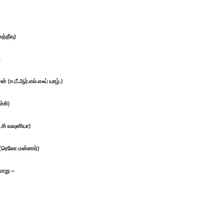
்தீவு)
)
் (ஈ.பீ.ஆர்.எல்.எஃப் யாழ்.)
்சி)
்சி வவுனியா)
(ரெலோ மன்னார்)
மாறு –