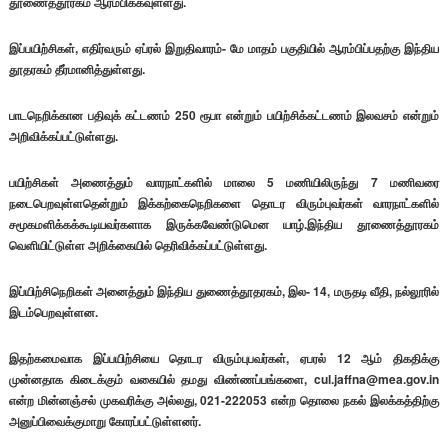
தூணைத்தூரகம் ஆரம்பிக்கவுள்ளது.
இப்பயிற்சிகள், எதிர்வரும் ஏப்ரல் இறுதிவாரம்- மே மாதம் பகுதியில் ஆரம்பிப்பதற்கு இந்திய
தூதரகம் தீர்மானித்துள்ளது.
பாடநெறிக்கான பதிவுக் கட்டணம் 250 ரூபா என்றும் பயிற்சிக்கட்டணம் இலவசம் என்றும்
அறிவிக்கப்பட்டுள்ளது.
பயிற்சிகள் அணைத்தும் வாரநாட்களில் மாலை 5 மணியிலிருந்து 7 மணிவரை
நடைபெறவுள்ளதென்றும் இக்கற்கைநெறிகளை தொடர விரும்புவர்கள் வாரநாட்களில்
சமூகமளிக்கக்கூடியவர்களாக இருக்கவேண்டுமென யாழ்.இந்திய தூணைத்தூரகம்
வெளியிட்டுள்ள அறிக்கையில் தெரிவிக்கப்பட்டுள்ளது.
இப்யிற்சிநெறிகள் அனைத்தும் இந்திய துணைத்தூதரகம், இல- 14, மருதடி வீதி, நல்லூரில்
இடம்பெறவுள்ளன.
இதற்கமைவாக இப்பயிற்சியை தொடர விரும்புபவர்கள், ஏபரல் 12 ஆம் திகதிக்கு
முன்னதாக கிடைக்கும் வகையில் தமது விண்ணப்பங்களை, cul.jaffna@mea.gov.in
என்ற மின்னஞ்சல் முகவரிக்கு அல்லது, 021-222053 என்ற தொலை நகல் இலக்கத்திற்கு
அனுப்பிவைக்குமாறு கோரப்பட்டுள்ளனர்.