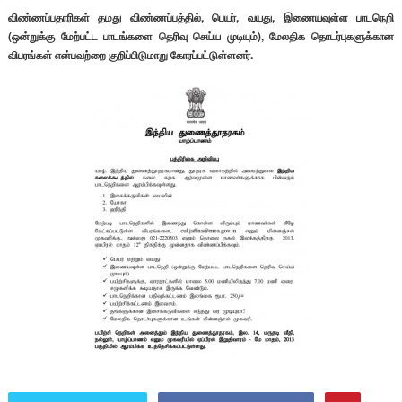
விண்ணப்பதாரிகள் தமது விண்ணப்பத்தில், பெயர், வயது, இணையவுள்ள பாடநெறி
(ஒன்றுக்கு மேற்பட்ட பாடங்களை தெரிவு செய்ய முடியும்), மேலதிக தொடர்புகளுக்கான
விபரங்கள் என்பவற்றை குறிப்பிடுமாறு கோரப்பட்டுள்ளனர்.