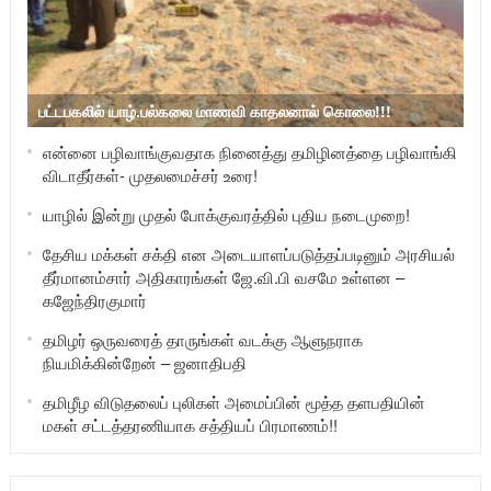
பட்டபகலில் யாழ்.பல்கலை மாணவி காதலனால் கொலை!!!
என்னை பழிவாங்குவதாக நினைத்து தமிழினத்தை பழிவாங்கி
விடாதீர்கள்- முதலமைச்சர் உரை!
யாழில் இன்று முதல் போக்குவரத்தில் புதிய நடைமுறை!
தேசிய மக்கள் சக்தி என அடையாளப்படுத்தப்படினும் அரசியல்
தீர்மானம்சார் அதிகாரங்கள் ஜே.வி.பி வசமே உள்ளன –
கஜேந்திரகுமார்
தமிழர் ஒருவரைத் தாருங்கள் வடக்கு ஆளுநராக
நியமிக்கின்றேன் – ஜனாதிபதி
தமிழீழ விடுதலைப் புலிகள் அமைப்பின் மூத்த தளபதியின்
மகள் சட்டத்தரணியாக சத்தியப் பிரமாணம்!!