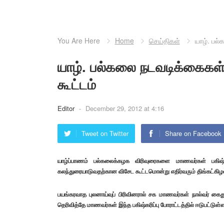
You Are Here
Home
செய்திகள்
யாழ். பல்
யாழ். பல்கலை நடவடிக்கைகள் 
கூட்டம்
Editor
-
December 29, 2012 at 4:16
Tweet on Twitter
Share on Facebook
யாழ்ப்பாணம் பல்கலைக்கழக விரிவுரைகளை மாணவர்கள் பகிஷ்கர
கலந்துரையாடுவதற்கான விசேட கூட்டமொன்று எதிர்வரும் திங்கட்கிழ
பயங்கரவாத புலனாய்வுப் பிரிவினரால் சக மாணவர்கள் நால்வர் கைது ச
தெரிவித்தே மாணவர்கள் இந்த பகிஷ்கரிப்பு போராட்டத்தில் ஈடுபட்டுள்