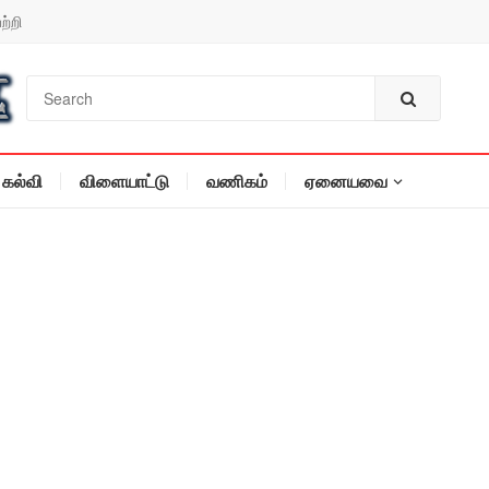
ற்றி
கல்வி
விளையாட்டு
வணிகம்
ஏனையவை