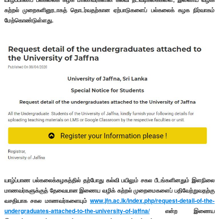
கற்றல் முறைகளினூடாகத் தொடர்வதற்கான ஏற்பாடுகளைப் பல்கலைக் கழக நிர்வாகம்
மேற்கொண்டுள்ளது.
யாழ்ப்பாண பல்கலைக்கழகத்தில் தற்போது கல்வி பயிலும் சகல பீடங்களினதும் இளநிலை
மாணவர்களுக்குத் தேவையான இணைய வழிக் கற்றல் முறைமைகளைப் பதிவேற்றுவதற்கு
வசதியாக சகல மாணவர்களையும்
www.jfn.ac.lk/index.php/request-detail-of-the-
undergraduates-attached-to-the-university-of-jaffna/
என்ற இணைய