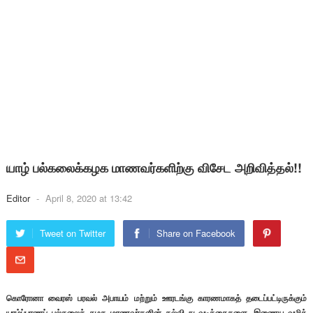
யாழ் பல்கலைக்கழக மாணவர்களிற்கு விசேட அறிவித்தல்!!
Editor
-
April 8, 2020 at 13:42
Tweet on Twitter
Share on Facebook
கொரோனா வைரஸ் பரவல் அபாயம் மற்றும் ஊரடங்கு காரணமாகத் தடைப்பட்டிருக்கும்
யாழ்ப்பாணப் பல்கலைக் கழக மாணவர்களின் கல்வி நடவடிக்கைகளை, இணைய வழிக்