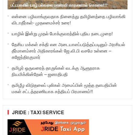
பட்டபகலில் யாழ்.பல்கலை மாணவி காதலனால் கொலை!!!
என்னை பழிவாங்குவதாக நினைத்து தமிழினத்தை பழிவாங்கி
விடாதீர்கள்- முதலமைச்சர் உரை!
யாழில் இன்று முதல் போக்குவரத்தில் புதிய நடைமுறை!
தேசிய மக்கள் சக்தி என அடையாளப்படுத்தப்படினும் அரசியல்
தீர்மானம்சார் அதிகாரங்கள் ஜே.வி.பி வசமே உள்ளன –
கஜேந்திரகுமார்
தமிழர் ஒருவரைத் தாருங்கள் வடக்கு ஆளுநராக
நியமிக்கின்றேன் – ஜனாதிபதி
தமிழீழ விடுதலைப் புலிகள் அமைப்பின் மூத்த தளபதியின்
மகள் சட்டத்தரணியாக சத்தியப் பிரமாணம்!!
JRIDE : TAXI SERVICE