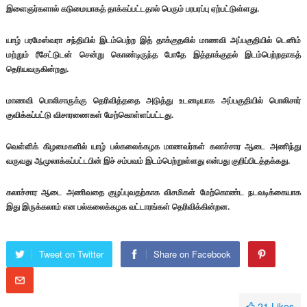
இளைஞர்களால் கடுமையாகத் தாக்கப்பட்டதால் பெரும் பரபரப்பு ஏற்பட்டுள்ளது.
யாழ் பரமேஸ்வரா சந்தியில் இடம்பெற்ற இத் தாக்குதலில் மாணவி அப்பகுதியில் டெனிம்
மற்றும் ரீசேட்டுடன் சென்று கொண்டிருந்த போதே இத்தாக்குதல் இடம்பெற்றதாகத்
தெரியவருகின்றது.
மாணவி பொலிசாருக்கு தெரிவித்ததை அடுத்து உடனடியாக அப்பகுதியில் பொலிசார்
குவிக்கப்பட்டு விசாரணைகள் மேற்கொள்ளப்பட்டது.
வெள்ளிக் கிழமைகளில் யாழ் பல்கலைக்கழக மாணவர்கள் கலாச்சார ஆடை அணிந்து
வருவது ஆமுலாக்கப்பட்டபின் இச் சம்பவம் இடம்பெற்றுள்ளது என்பது குறிப்பிடத்தக்கது.
கலாச்சார ஆடை அணிவதை குழப்புவதற்காக விசமிகள் மேற்கொண்ட நடவடிக்கையாக
இது இருக்கலாம் என பல்கலைக்கழக வட்டாரங்கள் தெரிவிக்கின்றன.
Tweet on Twitter
Share on Facebook
21
Likes