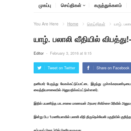
முகப்பு
செய்திகள்
கருத்துக்களம்
You Are Here
Home
செய்திகள்
யாழ். பலால
யாழ். பலாலி வீதியில் விபத்து!
Editor
-
February 3, 2016 at 9:15
Tweet on Twitter
Share on Facebook
தனியார் பேருந்து வேகக்கட்டுப்பாட்டை இழந்து முச்சக்கரவண்ட
வைத்தியசாலையில் அனுமதிக்கப்பட்டுள்ளனர்.
இதில் பயணித்த பாடசாலை மாணவன் அவசர சிகிச்சை பிரிவில் அனுமதிக
இன்று பி.ப 1மணியளவில் பலாலி வீதி திருநெல்வேலி பகுதியில் குறித்த
சம்பவம் தொடர்பில் தெரியவருவது,