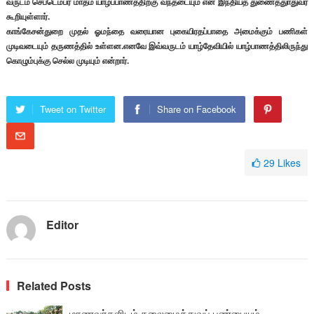
வருடம் செப்டெம்பர் மாதம் யாழ்ப்பாணத்திற்கு வந்தடையும் என இந்தியத் துணைத்துாதுவர்
கூறியுள்ளார்.
காங்கேசன்துறை முதல் ஓமந்தை வரையான புகையிரதப்பாதை அமைக்கும் பணிகள்
முடிவடையும் தருணத்தில் உள்ளன.எனவே இவ்வருடம் யாழ்தேவியில் யாழ்பாணத்திலிருந்து
கொழும்புக்கு செல்ல முடியும் என்றார்.
Tweet on Twitter
Share on Facebook
29
Likes
Editor
Related Posts
மாணவர்களிடம் தலைமைத்துவப் பண்பையும்