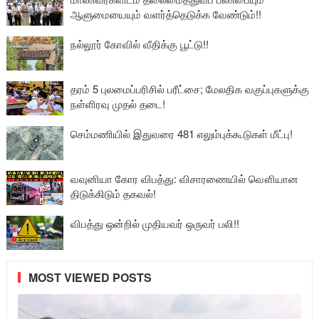
ஆளுமையையும் வளர்த்தெடுக்க வேண்டும்!!
நல்லூர் கோவில் வீதிக்கு பூட்டு!!
தரம் 5 புலமைப்பரிசில் பரீட்சை; மேலதிக வகுப்புகளுக்கு
நள்ளிரவு முதல் தடை!
செம்மணியில் இதுவரை 481 எலும்புக்கூடுகள் மீட்பு!
வவுனியா கோர விபத்து: விசாரணையில் வௌியான
திடுக்கிடும் தகவல்!
விபத்து ஒன்றில் முதியவர் ஒருவர் பலி!!
MOST VIEWED POSTS