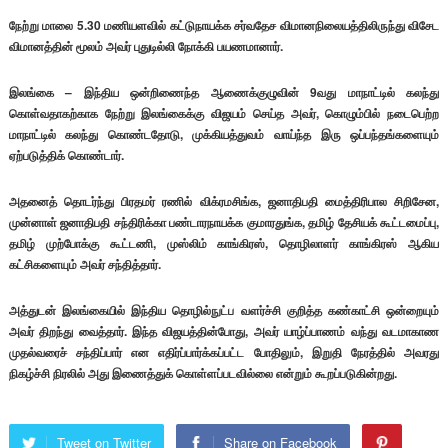
நேற்று மாலை 5.30 மணியளவில் கட்டுநாயக்க சர்வதேச விமானநிலையத்திலிருந்து விசேட
விமானத்தின் மூலம் அவர் புதுடில்லி நோக்கி பயணமானார்.
இலங்கை – இந்திய ஒன்றிணைந்த ஆணைக்குழுவின் 9வது மாநாட்டில் கலந்து
கொள்வதாகற்காக நேற்று இலங்கைக்கு விஜயம் செய்த அவர், கொழும்பில் நடைபெற்ற
மாநாட்டில் கலந்து கொண்டதோடு, முக்கியத்துவம் வாய்ந்த இரு ஒப்பந்தங்களையும்
ஏற்படுத்திக் கொண்டார்.
அதனைத் தொடர்ந்து பிரதமர் ரணில் விக்ரமசிங்க, ஜனாதிபதி மைத்திரிபால சிறிசேன,
முன்னாள் ஜனாதிபதி சந்திரிக்கா பண்டாரநாயக்க குமாரதுங்க, தமிழ் தேசியக் கூட்டமைப்பு,
தமிழ் முற்போக்கு கூட்டணி, முஸ்லிம் காங்கிரஸ், தொழிலாளர் காங்கிரஸ் ஆகிய
கட்சிகளையும் அவர் சந்தித்தார்.
அத்துடன் இலங்கையில் இந்திய தொழில்நுட்ப வளர்ச்சி குறித்த கண்காட்சி ஒன்றையும்
அவர் திறந்து வைத்தார். இந்த விஜயத்தின்போது, அவர் யாழ்ப்பாணம் வந்து வடமாகாண
முதல்வரைச் சந்திப்பார் என எதிர்ப்பார்க்கப்பட்ட போதிலும், இறுதி நேரத்தில் அவரது
நிகழ்ச்சி நிரலில் அது இணைத்துக் கொள்ளப்படவில்லை என்றும் கூறப்படுகின்றது.
Tweet on Twitter
Share on Facebook