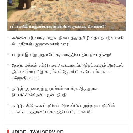
பட்டபகலில் யாழ்.பல்கலை மாணவி காதலனால் கொலை!!!
என்னை பழிவாங்குவதாக நினைத்து தமிழினத்தை பழிவாங்கி
விடாதீர்கள்- முதலமைச்சர் உரை!
யாழில் இன்று முதல் போக்குவரத்தில் புதிய நடைமுறை!
தேசிய மக்கள் சக்தி என அடையாளப்படுத்தப்படினும் அரசியல்
தீர்மானம்சார் அதிகாரங்கள் ஜே.வி.பி வசமே உள்ளன –
கஜேந்திரகுமார்
தமிழர் ஒருவரைத் தாருங்கள் வடக்கு ஆளுநராக
நியமிக்கின்றேன் – ஜனாதிபதி
தமிழீழ விடுதலைப் புலிகள் அமைப்பின் மூத்த தளபதியின்
மகள் சட்டத்தரணியாக சத்தியப் பிரமாணம்!!
JRIDE : TAXI SERVICE