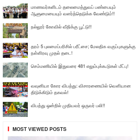
மாணவர்களிடம் தலைமைத்துவப் பண்பையும்
ஆளுமையையும் வளர்த்தெடுக்க வேண்டும்!!
நல்லூர் கோவில் வீதிக்கு பூட்டு!!
தரம் 5 புலமைப்பரிசில் பரீட்சை; மேலதிக வகுப்புகளுக்கு
நள்ளிரவு முதல் தடை!
செம்மணியில் இதுவரை 481 எலும்புக்கூடுகள் மீட்பு!
வவுனியா கோர விபத்து: விசாரணையில் வௌியான
திடுக்கிடும் தகவல்!
விபத்து ஒன்றில் முதியவர் ஒருவர் பலி!!
MOST VIEWED POSTS