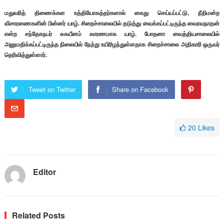
மதுவரித் திணைக்கள உத்தியோகத்தர்களால் கைது செய்யப்பட்டு, நீதிமன்ற
விசாரணைகளின் பின்னர் யாழ். சிறைச்சாலையில் தடுத்து வைக்கப்பட்டிருந்த வைரவநாதன்
என்ற சந்தேகநபர் சுகயீனம் காரணமாக யாழ். போதனா வைத்தியசாலையில்
அனுமதிக்கப்பட்டிருந்த நிலையில் நேற்று உயிரிழந்துள்ளதாக சிறைச்சாலை அதிகாரி ஒருவர்
தெரிவித்துள்ளார்.
Tweet on Twitter
Share on Facebook
20
Likes
Editor
Related Posts