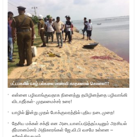
பட்டபகலில் யாழ்.பல்கலை மாணவி காதலனால் கொலை!!!
என்னை பழிவாங்குவதாக நினைத்து தமிழினத்தை பழிவாங்கி
விடாதீர்கள்- முதலமைச்சர் உரை!
யாழில் இன்று முதல் போக்குவரத்தில் புதிய நடைமுறை!
தேசிய மக்கள் சக்தி என அடையாளப்படுத்தப்படினும் அரசியல்
தீர்மானம்சார் அதிகாரங்கள் ஜே.வி.பி வசமே உள்ளன –
கஜேந்திரகுமார்