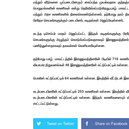
மற்றும் வீடுகளை முப்படையினரும் கைப்பற்ற முயல்வதாக குற்
பொதுமக்களின் காணிகள் என்று தெரிவிக்கப்படுகிறது.யாழ். மாவட்ட
மற்றும் அரச காணிகளில் நிலைகொண்டுள்ளனர். தற்போது தாம் ந
பிரதேச செயலர்களுக்கும் படையினர், கடிதங்கள் அனுப்பியுள்ளனர்.
கடந்த டிசெம்பர் மாதம் அனுப்பப்பட்ட இந்தக் கடிதங்களுக்கு
செயலர்களுக்கு அழுத்தம் கொடுக்கப்படுவதாகவும் இராணுவத்தின
பணித்துள்ளதாகவும் தகவல்கள் வெளியாகியுள்ளன.
தற்போது யாழ். மாவட்டத்தில் இராணுவத்தினரின் பிடியில் 716 க
வியாபார நிறுவனங்கள் 46 இராணுவத்தினரின் கட்டுப்பாட்டில் உள்ளன.
பொலிஸ் கட்டுப்பாட்டில் 64 காணிகள் உள்ளன. இவற்றில் வீட்டுடன்
கடற்படையினரின் கட்டுப்பாட்டில் 253 காணிகள் உள்ளன. இவற்றில்
கடற்படையினரின் கட்டுப்பாட்டில் உள்ளன. இந்தக் காணிகளையும் வீ
சாட்டப்பட்டுள்ளது.
Tweet on Twitter
Share on Facebook