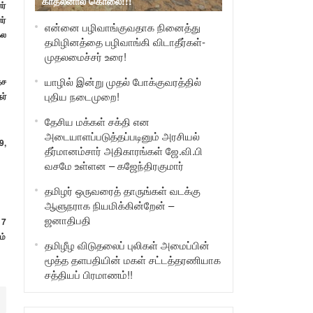
காதலனால் கொலை!!!
ர்
ர்
என்னை பழிவாங்குவதாக நினைத்து
கல
தமிழினத்தை பழிவாங்கி விடாதீர்கள்-
முதலமைச்சர் உரை!
யாழில் இன்று முதல் போக்குவரத்தில்
ேச
புதிய நடைமுறை!
ர்
தேசிய மக்கள் சக்தி என
அடையாளப்படுத்தப்படினும் அரசியல்
9,
தீர்மானம்சார் அதிகாரங்கள் ஜே.வி.பி
வசமே உள்ளன – கஜேந்திரகுமார்
தமிழர் ஒருவரைத் தாருங்கள் வடக்கு
ஆளுநராக நியமிக்கின்றேன் –
ஜனாதிபதி
 7
ம்
தமிழீழ விடுதலைப் புலிகள் அமைப்பின்
மூத்த தளபதியின் மகள் சட்டத்தரணியாக
சத்தியப் பிரமாணம்!!