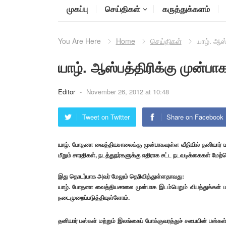
முகப்பு
செய்திகள்
கருத்துக்களம்
You Are Here
Home
செய்திகள்
யாழ். ஆஸ
யாழ். ஆஸ்பத்திரிக்கு முன்
Editor
-
November 26, 2012 at 10:48
Tweet on Twitter
Share on Facebook
யாழ். போதனா வைத்தியசாலைக்கு முன்பாகவுள்ள வீதியில் தனியா
மீறும் சாரதிகள், நடத்துநர்களுக்கு எதிராக சட்ட நடவடிக்கைகள் மேற்
இது தொடர்பாக அவர் மேலும் தெரிவித்துள்ளதாவது:
யாழ். போதனா வைத்தியசாலை முன்பாக இடம்பெறும் விபத்துக்கள் ம
நடைமுறைப்படுத்தியுள்ளோம்.
தனியார் பஸ்கள் மற்றும் இலங்கைப் போக்குவரத்துச் சபையின் ப