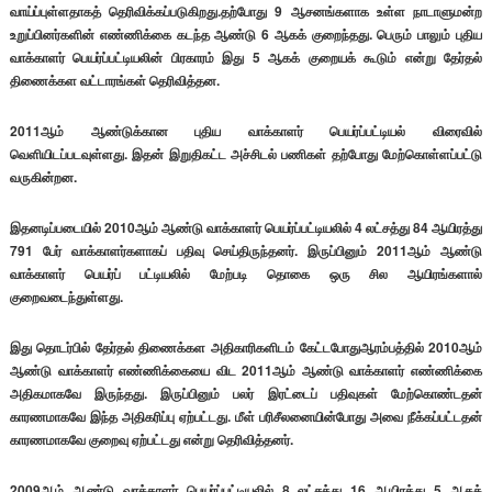
வாய்ப்புள்ளதாகத் தெரிவிக்கப்படுகிறது.தற்போது 9 ஆசனங்களாக உள்ள நாடாளுமன்ற
உறுப்பினர்களின் எண்ணிக்கை கடந்த ஆண்டு 6 ஆகக் குறைந்தது. பெரும் பாலும் புதிய
வாக்காளர் பெயர்ப்பட்டியலின் பிரகாரம் இது 5 ஆகக் குறையக் கூடும் என்று தேர்தல்
திணைக்கள வட்டாரங்கள் தெரிவித்தன.
2011ஆம் ஆண்டுக்கான புதிய வாக்காளர் பெயர்ப்பட்டியல் விரைவில்
வெளியிடப்படவுள்ளது. இதன் இறுதிகட்ட அச்சிடல் பணிகள் தற்போது மேற்கொள்ளப்பட்டு
வருகின்றன.
இதனடிப்படையில் 2010ஆம் ஆண்டு வாக்காளர் பெயர்ப்பட்டியலில் 4 லட்சத்து 84 ஆயிரத்து
791 பேர் வாக்காளர்களாகப் பதிவு செய்திருந்தனர். இருப்பினும் 2011ஆம் ஆண்டு
வாக்காளர் பெயர்ப் பட்டியலில் மேற்படி தொகை ஒரு சில ஆயிரங்களால்
குறைவடைந்துள்ளது.
இது தொடர்பில் தேர்தல் திணைக்கள அதிகாரிகளிடம் கேட்டபோதுஆரம்பத்தில் 2010ஆம்
ஆண்டு வாக்காளர் எண்ணிக்கையை விட 2011ஆம் ஆண்டு வாக்காளர் எண்ணிக்கை
அதிகமாகவே இருந்தது. இருப்பினும் பலர் இரட்டைப் பதிவுகள் மேற்கொண்டதன்
காரணமாகவே இந்த அதிகரிப்பு ஏற்பட்டது. மீள் பரிசீலனையின்போது அவை நீக்கப்பட்டதன்
காரணமாகவே குறைவு ஏற்பட்டது என்று தெரிவித்தனர்.
2009ஆம் ஆண்டு வாக்காளர் பெயர்ப்பட்டியலில் 8 லட்சத்து 16 ஆயிரத்து 5 ஆகக்