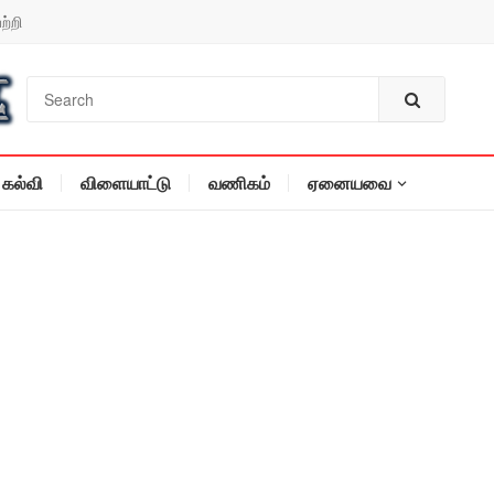
ற்றி
கல்வி
விளையாட்டு
வணிகம்
ஏனையவை