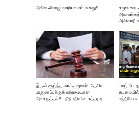
அகில விராஜ் காரியவசம் கைது!!
சமூக ஊடக
அரசாங்கத்
அதிகாரி 
இருள் சூழ்ந்த வாக்குமூலம்!! தேசிய
யாழ் போ
பாதுகாப்புக்குக் கடுமையான
கடமையில் 
அச்சுறுத்தல்!! : நீதிபதியின் உத்தரவு!
உத்தியோகஸ