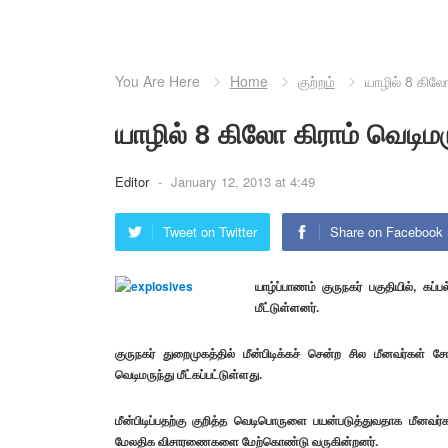
You Are Here
Home
குற்றம்
யாழில் 8 கிலோ
யாழில் 8 கிலோ கிராம் வெடிமர
Editor
-
January 12, 2013 at 4:49
Tweet on Twitter
Share on Facebook
யாழ்ப்பாணம் குருநகர் பகுதியில், க
மீட்டுள்ளனர்.
குருநகர் துறைமுகத்தில் மீன்பிடிக்கச் சென்ற சில மீனவர்கள் சோ
வெடிமருந்து மீட்கப்பட்டுள்ளது.
மீன்பிடிப்பதற்கு குறித்த வெடிபொருளை பயன்படுத்துவதாக மீனவர்
மேலதிக விசாரணைகளை மேற்கொண்டு வருகின்றனர்.