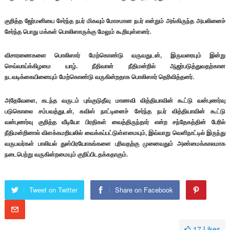
குறித்த ஜேர்மனியை சேர்ந்த நபர் மிகவும் மோசமான நபர் என்றும் அங்கிருந்த அயலினைச்
சேர்ந்த பொது மக்கள் பொலிஸாருக்கு மேலும் கூறியுள்ளனர்.
விசாரணைகளை பொலிஸார் மேற்கொண்டு வருவதுடன், இருவரையும் இன்று
செவ்வாய்க்கிழமை யாழ். நீதிவான் நீதிமன்றில் ஆஜர்படுத்துவதற்கான
நடவடிக்கையினையும் மேற்கொண்டு வருகின்றதாக பொலிஸார் தெரிவித்தனர்.
அதேவேளை, கடந்த வருடம் புங்குடுதீவு மாணவி வித்தியாவின் கூட்டு வன்புணர்வு
படுகொலை சம்பவத்துடன், சுவிஸ் நாட்டினைச் சேர்ந்த நபர் வித்தியாவின் கூட்டு
வன்புணர்வு குறித்த வீடியோ பிரதிகள் வைத்திருந்தார் என்ற சந்தேகத்தின் பேரில்
நீதிமன்றினால் விளக்கமறியலில் வைக்கப்பட்டுள்ளமையும், இவ்வாறு வெளிநாட்டில் இருந்து
வருபவர்கள் பாலியல் துஸ்பிரயோகங்களை புரிவதற்கு முனைவதும் அண்மைக்காலமாக
நடைபெற்று வருகின்றமையும் குறிப்பிடதக்கதாகும்.
Tweet on Twitter
Share on Facebook
17
Likes