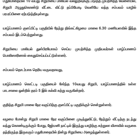
மதுபோதையில் 10 வயது சிறுமியை பாலியல் வல்லுறவுக்குட்படுத்த முயற்சித்த வேளையில்,
சிறுமி அழுதுகொண்டு வீட்டை விட்டு தப்பியோடி வெளியே வந்த சம்பவம் யாழில்
பரபரப்பினை ஏற்படுத்தியுள்ளது.
யாழ்ப்பாணம் குளப்பிட்டி பகுதியில் நேற்று திங்கட்கிழமை மாலை 6.30 மணியளவில் இந்த
சம்பவம் இடம்பெற்றுள்ளது.
சிறுமியை பாலியல் துஸ்பிரயோகம் செய்ய முயற்சித்த முதியவர்கள் யாழ்ப்பாணம்
பொலிஸாரினால் கைதுசெய்யப்பட்டுள்ளனர்.
சம்பவம் தொடர்பாக தெரிய வருவதாவது,
யாழ்ப்பாணம் கொட்டடி பகுதியைச் சேர்ந்த 10வயது சிறுமி, யாழ்ப்பாணத்தில் உள்ள
பாடசாலை ஒன்றில் தரம் 5 இல் கல்வி கற்று வருகின்றார்.
குறித்த சிறுமி மாலை நேர வகுப்பிற்கு குளப்பிட்டி பகுதிக்குச் சென்றுள்ளார்.
வழமை போன்று சிறுமி மாலை நேர வகுப்பினை முடித்துவிட்டு, நேற்றும் வீட்டிற்கு நடந்து
வந்து கொண்டிருக்கும் போது, ஜேர்மனி நாட்டில் இருந்து யாழிற்கு சுற்றுலா விசாவில் வருகை
தந்திருந்த இருவரும் மதுபோதையில் நின்று சிறுமியை அழைத்துள்ளனர்.