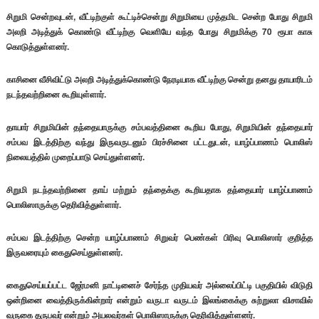
சிறுமி சென்றவுடன், வீட்டிற்குள் கூட்டிச்சென்று சிறுமியை முத்தமிட சென்ற போது சிறுமி
அலறி அடித்துக் கொண்டு வீட்டிற்கு வெளியே வந்த போது சிறுமிக்கு 70 ரூபா காசு
கொடுத்துள்ளனர்.
காசினை வீசிவிட்டு அலறி அடித்துக்கொண்டு நேரடியாக வீட்டிற்கு சென்று தனது தாயாரிடம்
நடந்தவற்றினை கூறியுள்ளார்.
தாயார் சிறுமியின் தந்தையாருக்கு சம்பவத்தினை கூறிய போது, சிறுமியின் தந்தையார்
சம்பவ இடத்திற்கு வந்து இருவருடனும் பிரச்சினை பட்டதுடன், யாழ்ப்பாணம் பொலிஸ்
நிலையத்தில் முறைப்பாடு செய்துள்ளனர்.
சிறுமி நடந்தவற்றினை தாய் மற்றும் தந்தைக்கு கூறியதாக தந்தையார் யாழ்ப்பாணம்
பொலிஸாருக்கு தெரிவித்துள்ளார்.
சம்பவ இடத்திற்கு சென்ற யாழ்ப்பாணம் சிறுவர் பெண்கள் பிரிவு பொலிஸார் குறித்த
இருவரையும் கைதுசெய்துள்ளனர்.
கைதுசெய்யப்பட்ட ஜேர்மனி நாட்டினைச் சேர்ந்த முதியவர் அல்லைப்பிட்டி பகுதியில் விடுதி
ஒன்றினை வைத்திருக்கின்றார் என்றும் வருடா வருடம் இலங்கைக்கு சுற்றுலா விசாவில்
வருகை தருபவர் என்றும் அயலவர்கள் பொலிஸாருக்கு தெரிவித்துள்ளனர்.