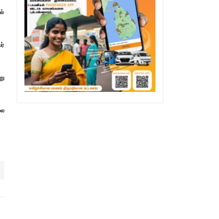
ல்
ர்
று
லை