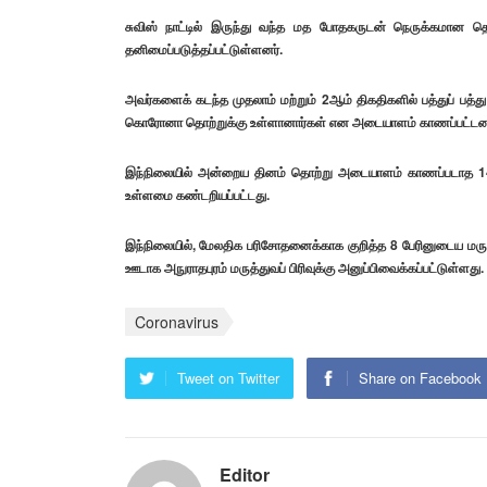
சுவிஸ் நாட்டில் இருந்து வந்த மத போதகருடன் நெருக்கமான த
தனிமைப்படுத்தப்பட்டுள்ளனர்.
அவர்களைக் கடந்த முதலாம் மற்றும் 2ஆம் திகதிகளில் பத்துப் பத்து
கொரோனா தொற்றுக்கு உள்ளானார்கள் என அடையாளம் காணப்பட்டனர்
இந்நிலையில் அன்றைய தினம் தொற்று அடையாளம் காணப்படாத 14 பே
உள்ளமை கண்டறியப்பட்டது.
இந்நிலையில், மேலதிக பரிசோதனைக்காக குறித்த 8 பேரினுடைய மர
ஊடாக அநுராதபுரம் மருத்துவப் பிரிவுக்கு அனுப்பிவைக்கப்பட்டுள்ளது.
Coronavirus
Tweet on Twitter
Share on Facebook
Editor