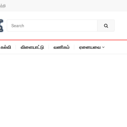
ற்றி
கல்வி
விளையாட்டு
வணிகம்
ஏனையவை