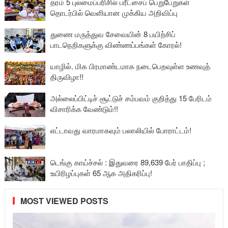
தரம் 5 புலமைப்பரிசில் பரீட்சைப் பெறுபேறுகள்
தொடர்பில் வெளியான முக்கிய அறிவிப்பு
துணை மருத்துவ சேவையின் 8 பயிற்சிப்
பாடநெறிகளுக்கு விண்ணப்பங்கள் கோரல்!
யாழில். மிக பிரமாண்டமாக நடைபெறவுள்ள உணவுத்
திருவிழா!!
அல்லைப்பிட்டிச் சூட்டுச் சம்பவம் குறித்து 15 பேரிடம்
விசாரிக்க வேண்டும்!!
எட்டாவது வாரமாகவும் பலாலியில் போராட்டம்!
டெங்கு காய்ச்சல் : இதுவரை 89,639 பேர் பாதிப்பு ;
உயிரிழப்புகள் 65 ஆக அதிகரிப்பு!
MOST VIEWED POSTS