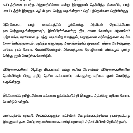
கூட்டத்தினை நடாத்த அனுமதியில்லை என்று இராணுவம் தெரிவித்த நிலையில், யாழ்.
மாவட்டத்தில் இராணுவ ஆட்சி நடைபெற்று வருகின்றமை தெட்டத்தெளிவாக தெரிகின்றது.
அதேவேளை, யாழ். மாவட்டத்தில் முற்போக்கு அரசியல் தொடர்ச்சியாக
நடைபெற்றுவருகின்றதாகவும், இனப்பிரச்சினைக்கு தீர்வு காண வேண்டிய அரசாங்கம்
முற்போக்கு அரசியலை நடாத்தி வருகின்ற போதிலும், தொழிலாளி வர்க்கத்தினை அடக்க
நினைக்கின்றதாகவும், மஹிந்த ராஜபக்ஷஷ அரசாங்கத்தின் முதலாளி வர்க்க அரசியலுக்கு
எதிராக நாம் போராட வேண்டுமென்றும், அனைத்துலக தொழிலாளர் வர்க்கமும் ஒன்று
சேர்ந்து குரல் கொடுக்க வேண்டும்.
விடுதலைப்புலிகள் அழிந்து விட்டார்கள் என்று கூறிய அரசாங்கம் விடுதலைப்புலிகளின்
தோல்விக்குப் பிறகு தழிழ் தேசிய கூட்டமைப்பு மக்களுக்கு எதிராக குரல் கொடுத்து
வருகின்றது.
இந்நிலையில் தமிழ், சிங்கள மக்களை ஜக்கியப்படுத்தி இராணுவ ஆட்சிக்கு எதிராக போராட
வேண்டுமென்றும்.
மண்டபத்தில் ஏற்பாடு செய்யப்பட்டிருந்த கட்சியின் பொதுக்கூட்டத்தினை நடாத்தவிடாது
இராணுவம் தடைசெய்ததை வன்மையாக கண்டிப்பதாகவும் அக்கட்சியினர் தெரிவித்தனர்.