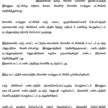
இந்நிலையில் தமிழ், சிங்கள மக்களை ஐக்கியப்படுத்தி
இராணுவ ஆட்சிக்கு எதிராக போராட வேண்டு சோசலிச சமத்துவ கட்சியினர்
தெரிவித்துள்ளது.
சோசலிச சமத்துவ கட்சியின் யாழ். மாவட்ட ஒருங்கிணைப்பாளர் பி.ரி.சம்பந்தன்
தலைமையில் யாழ். வீரசிங்கம் மண்டபத்தில் நேற்று மதியம் 2 மணிக்கு பொதுக்கூட்டம்
நடாத்துவதற்கு ஏற்பாடு செய்யப்பட்டிருந்தது.
இந்நிலையில், யாழ். மாவட்ட கூட்டுறவு சபையினர்; சோசலிச கட்சியினரிடம் கூட்டம் நடாத்த
அனுமதிக்க வேண்டாமென்று இராணுவத்தினர் தெரிவித்ததாகவும், மண்டபத்தில்
நடாத்துவதற்கான அனுமதியினை வழங்க முடியாதென்றும் மண்டப நிர்வாகம்
தெரிவித்துவிட்டது.
இதனால் கூட்டம் மண்டபத்திற்கு வெளியே நடத்தப்பட்டது.
இந்த கூட்டத்தில் உரையாற்றிய சோசலிச சமத்துவ கட்சியின் முக்கியஸ்தர்கள்,
யாழ். வீரசிங்கம் மண்டபத்தில் ஏற்பாடுசெய்யப்பட்டிருந்த பொதுக்கூட்டம் இராணுவ
தடையிட்டினால் மண்டபத்தில் நடாத்த அனுமதி மறுக்கப்பட்ட நிலையில் மண்டபத்தின்
வெளிப்புறத்தில் பொதுக்கூட்டம் நடத்துகின்றோம்.
மண்டபம் ஒழுங்கு செய்யப்பட்டு பணம் செலுத்தப்பட்ட நிலையில் அக்கட்சியின்