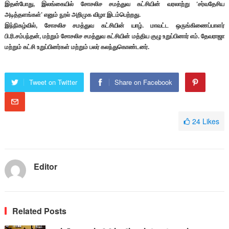
இதன்போது, இலங்கையில் சோசலிச சமத்துவ கட்சியின் வரலாற்று ‘சர்வதேசிய
அடித்தளங்கள்’ எனும் நூல் அறிமுக விழா இடம்பெற்றது.
இந்நிகழ்வில், சோசலிச சமத்துவ கட்சியின் யாழ். மாவட்ட ஒருங்கிணைப்பாளர்
பி.ரி.சம்பந்தன், மற்றும் சோசலிச சமத்துவ கட்சியின் மத்திய குழு உறுப்பினார் எம். தேவராஜா
மற்றும் கட்சி உறுப்பினர்கள் மற்றும் பலர் கலந்துகொண்டனர்.
Tweet on Twitter
Share on Facebook
24
Likes
Editor
Related Posts