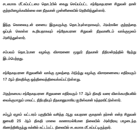
சடலமாக மீட்கப்பட்டமை தொடர்பில் கைது செய்யப்பட்ட சந்தேகநபரான சிறுவன் தான்
குற்றமிழைக்கவில்லை என நீதவான் முன்னிலையில் தெரிவித்துள்ளார்.
இந்த கொலையுடன் ஏனைய இருவருக்கு தொடர்புள்ளதாகவும், அவர்களே குற்றத்தை
ஒப்புக் கொள்ள கூறியதாகவும் சந்தேகபரான சிறுவன் நீதவானிடம் வாக்குமூலம்
அளித்துள்ளார்.
சம்பவம் தொடர்பான வழங்கு விசாரணை மூதூர் நீதவான் நீதிமன்றத்தில் நேற்று
இடம்பெற்றது.
சந்தேகநபரான சிறுவனின் வாக்கு மூலத்தை அடுத்து வழக்கு விசாரணையை எதிர்வரும்
17 ஆம் திகதிக்கு ஒத்திவைத்திவைக்கப்பட்டுள்ளது.
அதற்கமைய சந்தேகநபரான சிறுவனை எதிர்வரும் 17 ஆம் திகதி வரை விளக்கமறியலில்
வைக்குமாறும் மாவட்ட நீதிபதியும் நீதவானுமாகிய ஐ.ரிஸ்வான் உத்தரவிட்டுள்ளார்.
சம்பூர் ஏழாம் வட்டாரம் பகுதியில் வசித்த ஆறு வயதான குகதாஸ் தர்சன் என்ற சிறுவன்
ஜனவரி 25 ஆம் திகதி மாலை காணாமல்போன நிலையில் அன்றிரவு பாழடைந்த
கிணற்றிலிருந்து கல்லில் கட்டப்பட்ட நிலையில் சடலமாக மீட்கப்பட்டிருந்தார்.